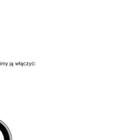
my ją włączyć: