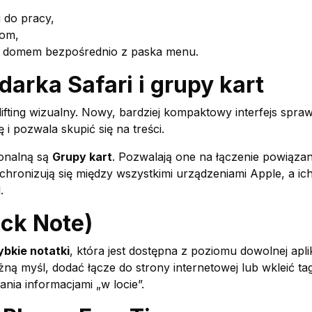
i do pracy,
tom,
nym domem bezpośrednio z paska menu.
arka Safari i grupy kart
fting wizualny. Nowy, bardziej kompaktowy interfejs sprawi
 i pozwala skupić się na treści.
onalną są
Grupy kart
. Pozwalają one na łączenie powiąza
hronizują się między wszystkimi urządzeniami Apple, a ich 
.
ick Note)
ybkie notatki
, która jest dostępna z poziomu dowolnej apli
ą myśl, dodać łącze do strony internetowej lub wkleić tag
zania informacjami „w locie”.