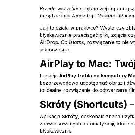
Przede wszystkim
najbardziej imponując
urządzeniami Apple (np. Makiem i iPadem)
Jak to działa w praktyce? Wystarczy zbl
błyskawicznie przeciągać pliki, zdjęcia 
AirDrop.
Co istotne
, rozwiązanie to nie 
jednocześnie.
AirPlay to Mac: Twó
Funkcja
AirPlay trafiła na komputery M
bezprzewodowo udostępniać obraz i dźw
to idealne rozwiązanie do odtwarzania f
Skróty (Shortcuts) 
Aplikacja
Skróty
, doskonale znana użyt
zaawansowanych automatyzacji, które mo
błyskawicznie: