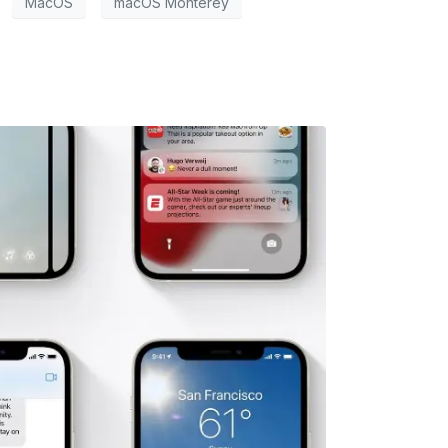
MacOS
macOS Monterey