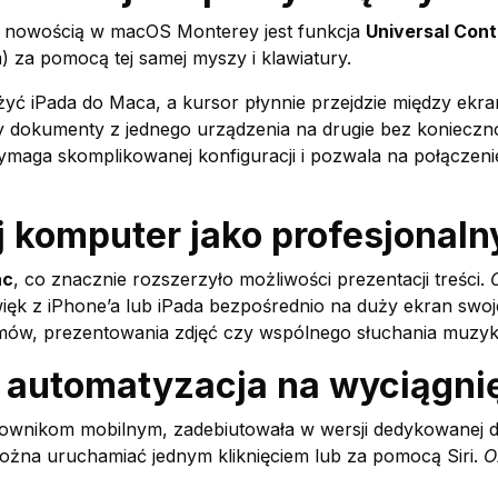
ą nowością w macOS Monterey jest funkcja
Universal Cont
 za pomocą tej samej myszy i klawiatury.
iżyć iPada do Maca, a kursor płynnie przejdzie między ekr
czy dokumenty z jednego urządzenia na drugie bez konieczn
wymaga skomplikowanej konfiguracji i pozwala na połączen
j komputer jako profesjonaln
ac
, co znacznie rozszerzyło możliwości prezentacji treści.
ięk z iPhone’a lub iPada bezpośrednio na duży ekran sw
ilmów, prezentowania zdjęć czy wspólnego słuchania muzyk
– automatyzacja na wyciągnię
kownikom mobilnym, zadebiutowała w wersji dedykowanej 
żna uruchamiać jednym kliknięciem lub za pomocą Siri.
O