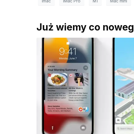
imac
iMac Pro
M1
Mac mini
Już wiemy co nowego