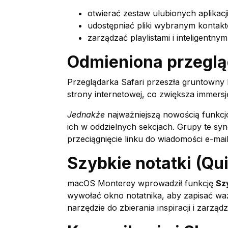
otwierać zestaw ulubionych aplikacj
udostępniać pliki wybranym kontak
zarządzać playlistami i inteligent
Odmieniona przegląd
Przeglądarka Safari przeszła gruntowny li
strony internetowej, co zwiększa immersję
Jednakże
najważniejszą nowością funkcj
ich w oddzielnych sekcjach. Grupy te sync
przeciągnięcie linku do wiadomości e-mail
Szybkie notatki (Qu
macOS Monterey wprowadził funkcję
Sz
wywołać okno notatnika, aby zapisać ważn
narzędzie do zbierania inspiracji i zarząd