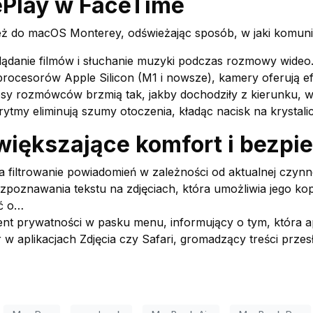
ePlay w FaceTime
nież do macOS Monterey, odświeżając sposób, w jaki komun
ądanie filmów i słuchanie muzyki podczas rozmowy wideo
rocesorów Apple Silicon (M1 i nowsze), kamery oferują ef
osy rozmówców brzmią tak, jakby dochodziły z kierunku, w 
my eliminują szumy otoczenia, kładąc nacisk na krystalic
zwiększające komfort i bezp
 filtrowanie powiadomień w zależności od aktualnej czynn
ozpoznawania tekstu na zdjęciach, która umożliwia jego ko
ć o…
t prywatności w pasku menu, informujący o tym, która apl
w aplikacjach Zdjęcia czy Safari, gromadzący treści przes