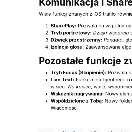
Komunikacja i Shar
Wiele funkcji znanych z iOS trafiło rów
SharePlay:
Pozwala na wspólne ogl
Tryb portretowy:
Dzięki wsparciu
p
Dźwięk przestrzenny:
Ponadto
, gł
Izolacja głosu:
Zaawansowane algoryt
Pozostałe funkcje 
Tryb Focus (Skupienie):
Pozwala na
Live Text:
Funkcja inteligentnego r
w sieci.
Na koniec
, warto wspomnie
Wskaźnik nagrywania:
Nowy elemen
Współdzielone z Tobą:
Nowy folder 
Wiadomości.