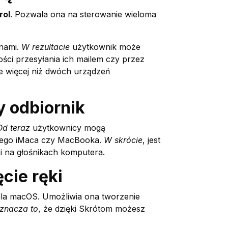
rol
. Pozwala ona na sterowanie wieloma
anami.
W rezultacie
użytkownik może
ości przesyłania ich mailem czy przez
ie więcej niż dwóch urządzeń
y odbiornik
Od teraz
użytkownicy mogą
ojego iMaca czy MacBooka.
W skrócie
, jest
i na głośnikach komputera.
cie ręki
dla macOS. Umożliwia ona tworzenie
znacza to
, że dzięki Skrótom możesz