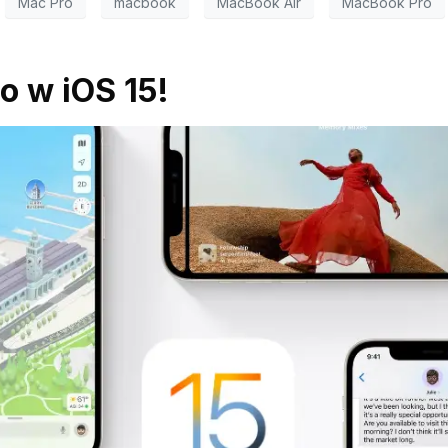
Mac Pro
macbook
MacBook Air
MacBook Pro
 w iOS 15!