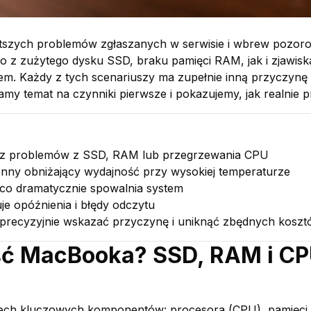
stszych problemów zgłaszanych w serwisie i wbrew pozoro
z zużytego dysku SSD, braku pamięci RAM, jak i zjawiska
em. Każdy z tych scenariuszy ma zupełnie inną przyczynę 
amy temat na czynniki pierwsze i pokazujemy, jak realnie
 z problemów z SSD, RAM lub przegrzewania CPU
nny obniżający wydajność przy wysokiej temperaturze
o dramatycznie spowalnia system
e opóźnienia i błędy odczytu
 precyzyjnie wskazać przyczynę i uniknąć zbędnych kosz
ść MacBooka? SSD, RAM i CP
ch kluczowych komponentów: procesora (CPU), pamięci o