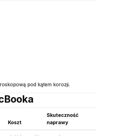
kroskopową pod kątem korozji.
acBooka
Skuteczność
Koszt
naprawy