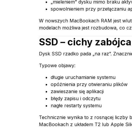
„mieleniem” dysku mimo braku akty
spowolnieniem przy przełączaniu apl
W nowszych MacBookach RAM jest wlutow
modelach możliwa jest rozbudowa, co częs
SSD – cichy zabójc
Dysk SSD rzadko pada „na raz”. Znacznie
Typowe objawy:
długie uruchamianie systemu
opóźnienia przy otwieraniu plików
zawieszanie się aplikacji
błędy zapisu i odczytu
nagłe restarty systemu
Technicznie wynika to z rosnącej liczb
MacBookach z układem T2 lub Apple Sili