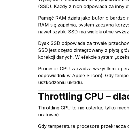
(SSD). Każdy z nich odpowiada za inny et
Pamięć RAM działa jako bufor o bardzo n
RAM się zapełnia, system zaczyna korzys
nawet szybki SSD ma wielokrotnie wyższe
Dysk SSD odpowiada za trwałe przechow
SSD jest często zintegrowany z płytą gł
korekcji danych. W efekcie system „czek
Procesor CPU zarządza wszystkimi operac
odpowiednik w Apple Silicon). Gdy tempera
uszkodzeniu układu.
Throttling CPU – d
Throttling CPU to nie usterka, tylko m
uratować.
Gdy temperatura procesora przekracza okr