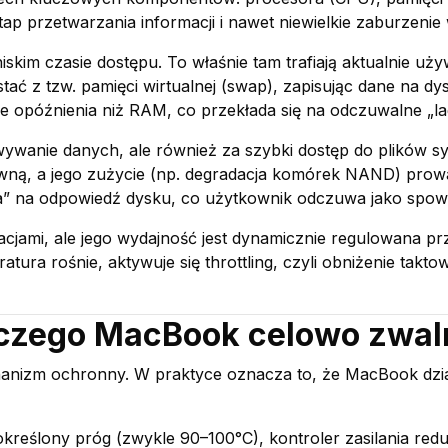
ap przetwarzania informacji i nawet niewielkie zaburzenie
iskim czasie dostępu. To właśnie tam trafiają aktualnie u
tać z tzw. pamięci wirtualnej (swap), zapisując dane na d
 opóźnienia niż RAM, co przekłada się na odczuwalne „lag
ywanie danych, ale również za szybki dostęp do plików
ówną, a jego zużycie (np. degradacja komórek NAND) prow
a” na odpowiedź dysku, co użytkownik odczuwa jako spowo
jami, ale jego wydajność jest dynamicznie regulowana prz
tura rośnie, aktywuje się throttling, czyli obniżenie takto
laczego MacBook celowo zwal
echanizm ochronny. W praktyce oznacza to, że MacBook dzi
eślony próg (zwykle 90–100°C), kontroler zasilania reduku