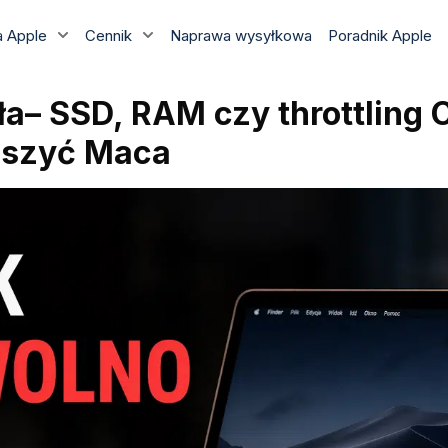
 Apple
Cennik
Naprawa wysyłkowa
Poradnik Apple
a– SSD, RAM czy throttling 
eszyć Maca