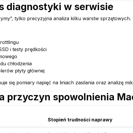
s diagnostyki w serwisie
zymy”, tylko precyzyjna analiza kilku warstw sprzętowych.
rottlingu
D i testy prędkości
emowego
adu chłodzenia
olerów płyty głównej
się pomiary napięć na liniach zasilania oraz analizę mi
a przyczyn spowolnienia M
Stopień trudności naprawy