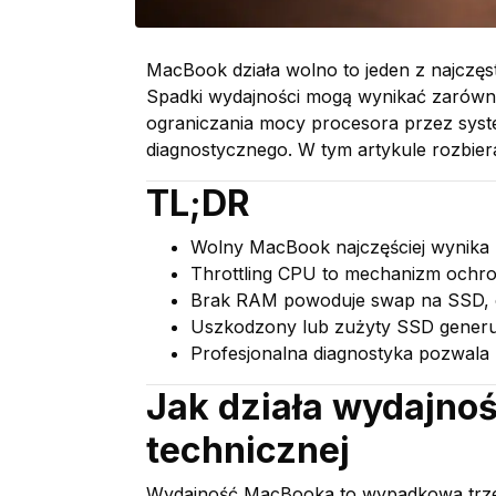
MacBook działa wolno to jeden z najczę
Spadki wydajności mogą wynikać zarówno 
ograniczania mocy procesora przez syst
diagnostycznego. W tym artykule rozbier
TL;DR
Wolny MacBook najczęściej wynika
Throttling CPU to mechanizm ochro
Brak RAM powoduje swap na SSD, c
Uszkodzony lub zużyty SSD generuj
Profesjonalna diagnostyka pozwala
Jak działa wydajno
technicznej
Wydajność MacBooka to wypadkowa trze