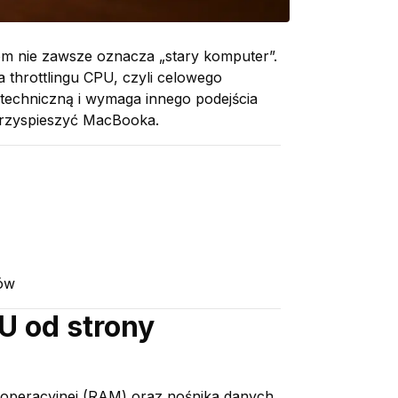
m nie zawsze oznacza „stary komputer”.
 throttlingu CPU, czyli celowego
techniczną i wymaga innego podejścia
 przyspieszyć MacBooka.
tów
U od strony
peracyjnej (RAM) oraz nośnika danych