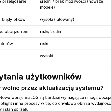
ne przełączanie
średni / brak możliwości (nowsze
modele)
 błędy plików
wysoki (lutowany)
od obciążeniem
niski/średni
latorów
niski
a
wysoki
pytania użytkowników
 wolno przez aktualizację systemu?
. Nowe wersje macOS są bardziej wymagające i mogą obc
tlight i inne procesy w tle, co chwilowo obniża wydajność.
 i stan sprzętu.