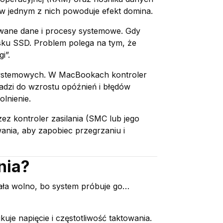
 w jednym z nich powoduje efekt domina.
żywane dane i procesy systemowe. Gdy
ysku SSD. Problem polega na tym, że
i”.
 systemowych. W MacBookach kontroler
adzi do wzrostu opóźnień i błędów
lnienie.
ez kontroler zasilania (SMC lub jego
wania, aby zapobiec przegrzaniu i
nia?
ała wolno, bo system próbuje go…
je napięcie i częstotliwość taktowania.