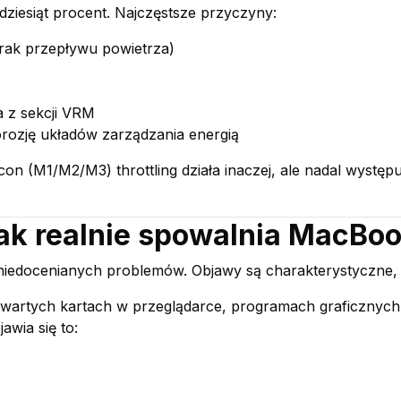
dziesiąt procent. Najczęstsze przyczyny:
brak przepływu powietrza)
a z sekcji VRM
rozję układów zarządzania energią
n (M1/M2/M3) throttling działa inaczej, ale nadal występu
rak realnie spowalnia MacBo
j niedocenianych problemów. Objawy są charakterystyczne,
twartych kartach w przeglądarce, programach graficznych 
awia się to: