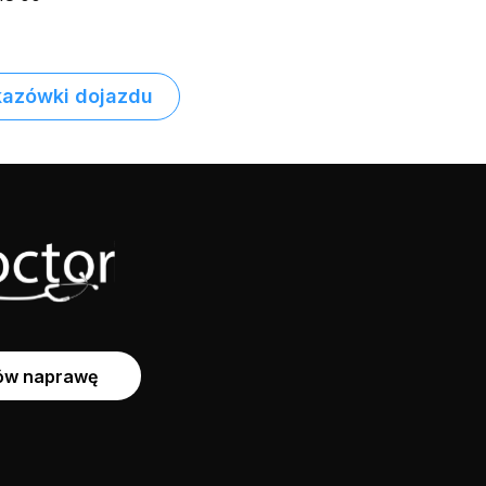
azówki dojazdu
w naprawę