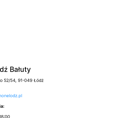
ódź Bałuty
go 52/54, 91-049 Łódź
honelodz.pl
a:
18:00