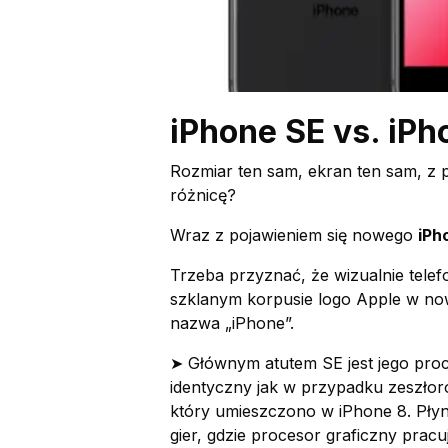
iPhone SE vs. iPh
Rozmiar ten sam, ekran ten sam, z 
różnicę?
Wraz z pojawieniem się nowego
iPh
Trzeba przyznać, że wizualnie telef
szklanym korpusie logo Apple w now
nazwa „iPhone”.
➤ Głównym atutem SE jest jego proc
identyczny jak w przypadku zeszłoro
który umieszczono w iPhone 8. Pły
gier, gdzie procesor graficzny pracu