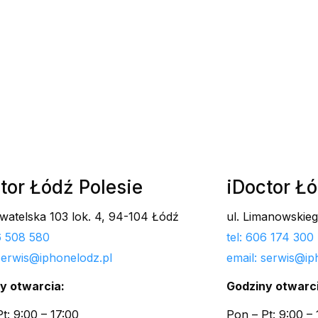
tor Łódź Polesie
iDoctor Ł
ywatelska 103 lok. 4, 94-104 Łódź
ul. Limanowskie
06 508 580
tel: 606 174 300
 serwis@iphonelodz.pl
email: serwis@ip
y otwarcia:
Godziny otwarci
t: 9:00 – 17:00
Pon – Pt: 9:00 – 