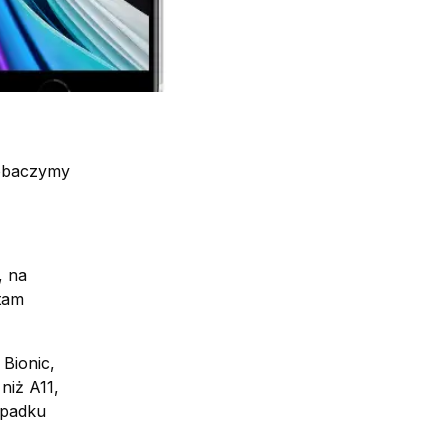
zobaczymy
, na
tam
Bionic,
niż A11,
ypadku