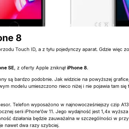
one 8
przodu Touch ID, a z tyłu pojedynczy aparat. Gdzie więc 
one SE
, z oferty Apple zniknął
iPhone 8
.
ony są bardzo podobnie. Jak widzicie na powyższej grafice
ym modelu umieszczono nieco niżej i nie pojawia tam się 
esor. Telefon wyposażono w najnowocześniejszy czip A13 
cznej serii iPhone’ów 11. Jego wydajność jest 1,4x wyższa 
nność działania będzie zauważalna w szczególności w prz
je nawet dwa razy szybciej.