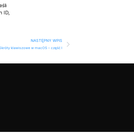
śli
h ID,
NASTĘPNY WPIS
Skróty klawiszowe w macOS – część I