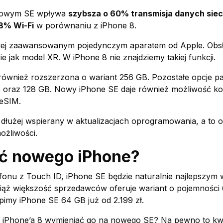
 nowym SE wpływa
szybsza o 60% transmisja danych siec
8% Wi-Fi
w porównaniu z iPhone 8.
ziej zaawansowanym pojedynczym aparatem od Apple. Obs
e jak model XR. W iPhone 8 nie znajdziemy takiej funkcji.
ównież rozszerzona o wariant 256 GB. Pozostałe opcje pa
 oraz 128 GB. Nowy iPhone SE daje również możliwość ko
eSIM.
łużej wspierany w aktualizacjach oprogramowania, a to o
żliwości.
pić nowego iPhone?
efonu z Touch ID, iPhone SE będzie naturalnie najlepszym
wciąż większość sprzedawców oferuje wariant o pojemności
imy iPhone SE 64 GB już od 2.199 zł.
 iPhone’a 8 wymieniać go na nowego SE? Na pewno to kw