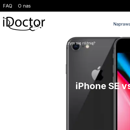
FAQ
O nas
Naprawa
Wpisy
iPhone SE vs iPhone 8 – czym się różnią?
>
iPhone SE vs