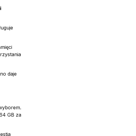
i
ługuje
mięci
rzystania
no daje
 wyborem.
 64 GB za
estia