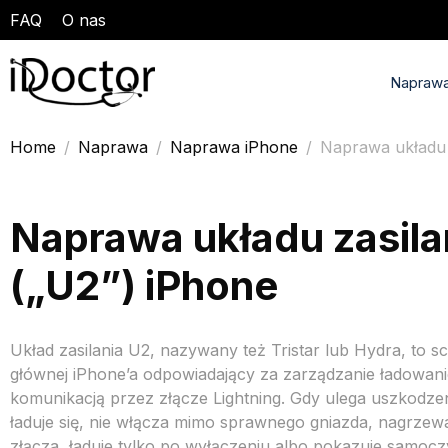
FAQ
O nas
Naprawa
Home
Naprawa
Naprawa iPhone
Naprawa układu z
Naprawa układu zasila
(„U2”) iPhone
Ukł
ad zasilania
U2, nazywany też
Tristar lub Hydra,
to s
głównej
iPhone’a
odpowiadający za
zarządzanie ładowani
komunikacją przez
złącze Lightning.
Gdy ulega
uszkodzen
ładuje się, nie włącza mimo
sprawnego gniazda, nagrze
złącza, ładuje tylko
po wyłączeniu
albo pokazuje
samoczy