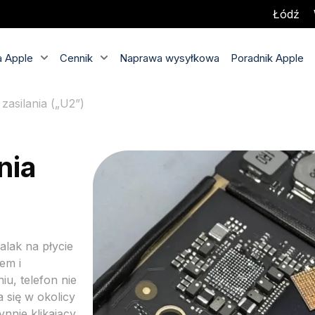
Łódź
 Apple
Cennik
Naprawa wysyłkowa
Poradnik Apple
asilania („U2”)
nia
calak na
płycie
em i
iu, telefon nie
wa
się w okolicy
nnie klikający