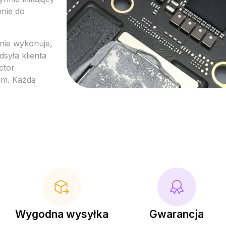
nie do
 nie
wykonuje,
dsyła klienta
ctor
ym.
Każdą
Wygodna wysyłka
Gwarancja