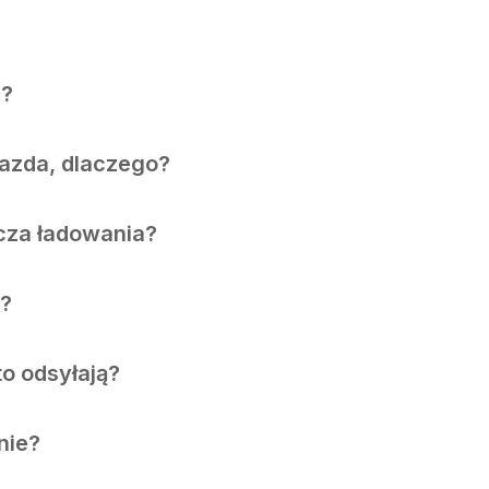
2?
iazda, dlaczego?
cza ładowania?
2?
to odsyłają?
nie?