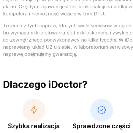
ekran. C
zęstym
objawem jest też brak
reakcji na
podłącze
komputera
i niemożność
wejścia w tryb DFU.
To jedna z
tych napraw,
których wiele
serwisów w ogóle
bo wymaga
mikrolutowania pod
mikroskopem, i zwykle
o
do
zewnętrznego
podwykonawcy na kilka
tygodni. W iDo
naprawiamy układ U2 u
siebie, w
laboratorium serwisow
naprawę obejmujemy
gwarancją.
Dlaczego iDoctor?
Szybka realizacja
Sprawdzone części