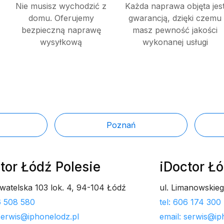
Nie musisz wychodzić z
Każda naprawa objęta jes
domu. Oferujemy
gwarancją, dzięki czemu
bezpieczną naprawę
masz pewność jakości
wysyłkową
wykonanej usługi
Poznań
tor Łódź Polesie
iDoctor Ł
ywatelska 103 lok. 4, 94-104 Łódź
ul. Limanowskie
06 508 580
tel: 606 174 300
 serwis@iphonelodz.pl
email: serwis@ip