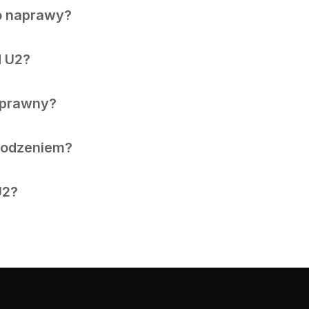
o naprawy?
d U2?
sprawny?
kodzeniem?
U2?