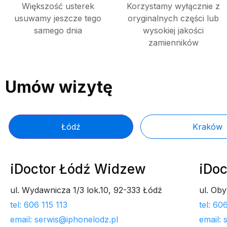
Większość usterek
Korzystamy wyłącznie z
usuwamy jeszcze tego
oryginalnych części lub
samego dnia
wysokiej jakości
zamienników
Umów wizytę
Łódź
Kraków
iDoctor Łódź Widzew
iDoc
ul. Wydawnicza 1/3 lok.10, 92-333 Łódź
ul. Ob
tel: 606 115 113
tel: 6
email: serwis@iphonelodz.pl
email: