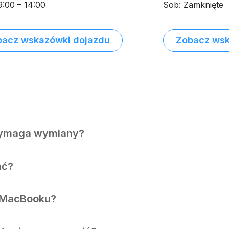
9:00 – 14:00
Sob: Zamknięte
bacz wskazówki dojazdu
Zobacz wsk
wymaga wymiany?
ać?
w MacBooku?