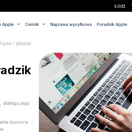
Łódź
 Apple
Cennik
Naprawa wysyłkowa
Poradnik Apple
pad / gładzik
ładzik
 dlatego jego
wanie kursora
ie