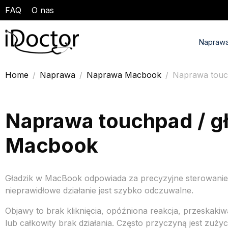
FAQ
O nas
Naprawa
Home
Naprawa
Naprawa Macbook
Naprawa touch
Naprawa touchpad / g
Macbook
Gładzik w MacBook odpowiada za precyzyjne sterowanie,
nieprawidłowe działanie jest szybko odczuwalne.
Objawy to brak kliknięcia, opóźniona reakcja, przeskaki
lub całkowity brak działania. Często przyczyną jest zużyc