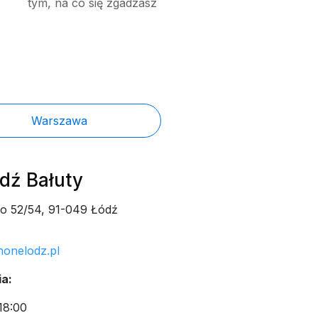
tym, na co się zgadzasz
Warszawa
ódź Bałuty
go 52/54, 91-049 Łódź
honelodz.pl
a:
18:00