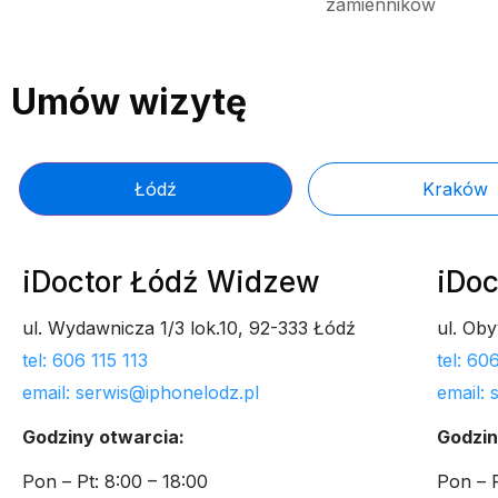
zamienników
Umów wizytę
Łódź
Kraków
iDoctor Łódź Widzew
iDoc
ul. Wydawnicza 1/3 lok.10, 92-333 Łódź
ul. Ob
tel: 606 115 113
tel: 6
email: serwis@iphonelodz.pl
email:
Godziny otwarcia:
Godzin
Pon – Pt: 8:00 – 18:00
Pon – P