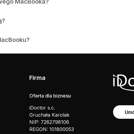
nowego MacBooka?
ą?
 MacBooku?
Firma
Oferta dla biznesu
iDoctor s.c.
Umó
Gruchała Karolak
NIP: 7282798106
REGON: 101800053