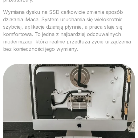
Wymiana dysku na SSD całkowicie zmienia sposób
działania iMaca. System uruchamia się wielokrotnie
szybciej, aplikacje działają płynnie, a praca staje się
komfortowa. To jedna z najbardziej odczuwalnych
modernizacji, która realnie przedłuża życie urządzenia
bez konieczności jego wymiany.