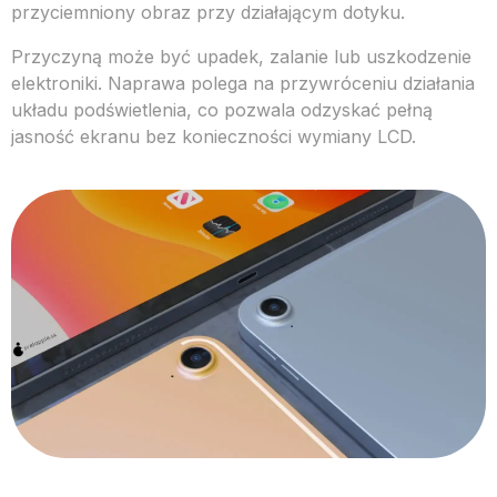
przyciemniony obraz przy działającym dotyku.
Przyczyną może być upadek, zalanie lub uszkodzenie
elektroniki. Naprawa polega na przywróceniu działania
układu podświetlenia, co pozwala odzyskać pełną
jasność ekranu bez konieczności wymiany LCD.