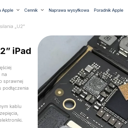
 Apple
Cennik
Naprawa wysyłkowa
Poradnik Apple
ilania „U2”
2” iPad
ęściej
 na
o sprawnej
s podłączenia
onym kablu
zepięcia,
lektroniki.