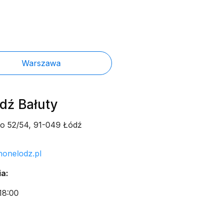
Warszawa
ódź Bałuty
go 52/54, 91-049 Łódź
honelodz.pl
a:
18:00