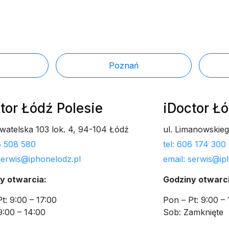
Poznań
tor Łódź Polesie
iDoctor Ł
ywatelska 103 lok. 4, 94-104 Łódź
ul. Limanowskie
06 508 580
tel: 606 174 300
 serwis@iphonelodz.pl
email: serwis@ip
y otwarcia:
Godziny otwarci
t: 9:00 – 17:00
Pon – Pt: 9:00 – 
9:00 – 14:00
Sob: Zamknięte