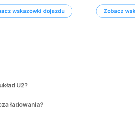
bacz wskazówki dojazdu
Zobacz wsk
 układ U2?
cza ładowania?