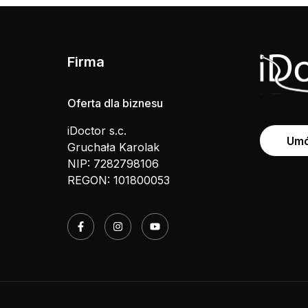
Firma
Oferta dla biznesu
iDoctor s.c.
Umó
Gruchała Karolak
NIP: 7282798106
REGON: 101800053