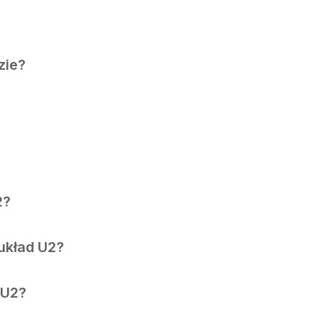
zie?
2?
układ U2?
 U2?