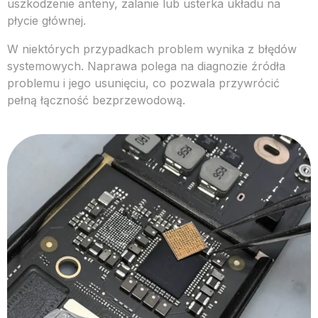
uszkodzenie anteny, zalanie lub usterka układu na
płycie głównej.
W niektórych przypadkach problem wynika z błędów
systemowych. Naprawa polega na diagnozie źródła
problemu i jego usunięciu, co pozwala przywrócić
pełną łączność bezprzewodową.