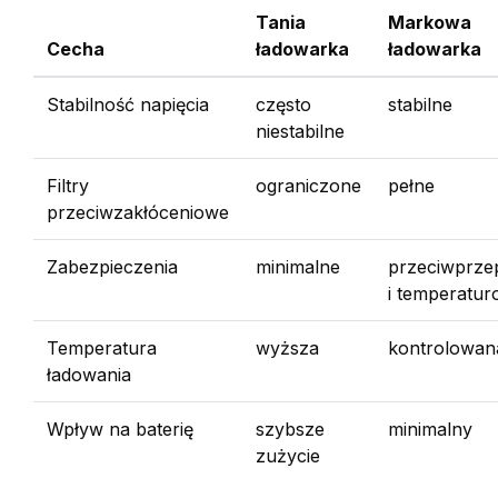
Tania
Markowa
Cecha
ładowarka
ładowarka
Stabilność napięcia
często
stabilne
niestabilne
Filtry
ograniczone
pełne
przeciwzakłóceniowe
Zabezpieczenia
minimalne
przeciwprze
i temperatu
Temperatura
wyższa
kontrolowan
ładowania
Wpływ na baterię
szybsze
minimalny
zużycie