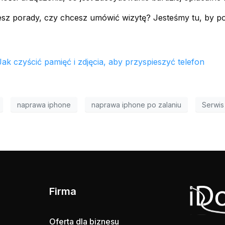
sz porady, czy chcesz umówić wizytę? Jesteśmy tu, by p
ak czyścić pamięć i zdjęcia, aby przyspieszyć telefon
naprawa iphone
naprawa iphone po zalaniu
Serwis
Firma
Oferta dla biznesu