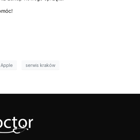
omóc!
 Apple
serwis kraków