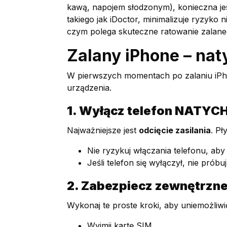
kawą, napojem słodzonym), konieczna j
takiego jak iDoctor, minimalizuje ryzyk
czym polega skuteczne ratowanie zalane
Zalany iPhone – na
W pierwszych momentach po zalaniu iPh
urządzenia.
1. Wyłącz telefon NATY
Najważniejsze jest
odcięcie zasilania
. Pł
Nie ryzykuj włączania telefonu, aby 
Jeśli telefon się wyłączył, nie pró
2. Zabezpiecz zewnętrzn
Wykonaj te proste kroki, aby uniemożliwi
Wyjmij kartę SIM.