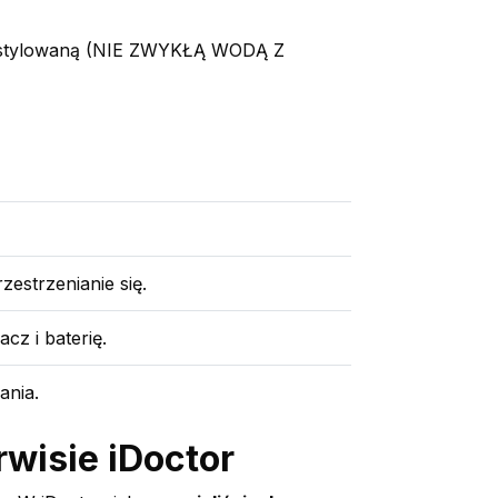
ą destylowaną (NIE ZWYKŁĄ WODĄ Z
zestrzenianie się.
z i baterię.
ania.
wisie iDoctor