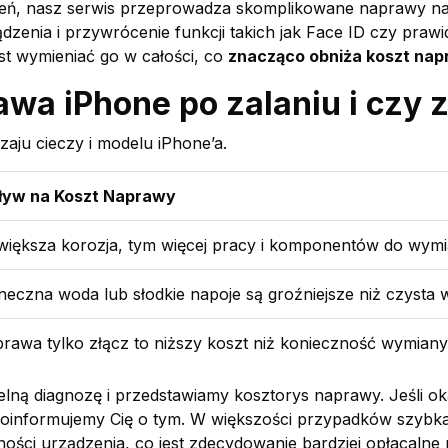
 nasz serwis przeprowadza skomplikowane naprawy na pły
dzenia i przywrócenie funkcji takich jak Face ID czy praw
t wymieniać go w całości, co
znacząco obniża koszt na
awa iPhone po zalaniu i czy
zaju cieczy i modelu iPhone’a.
yw na Koszt Naprawy
większa korozja, tym więcej pracy i komponentów do wymi
neczna woda lub słodkie napoje są groźniejsze niż czysta 
rawa tylko złącz to niższy koszt niż konieczność wymiany 
ną diagnozę i przedstawiamy kosztorys naprawy. Jeśli ok
informujemy Cię o tym. W większości przypadków szybka r
ości urządzenia, co jest zdecydowanie bardziej opłacalne