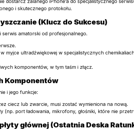
ie dostarcz zalanego iPhone’a do specjalistycznego serwis
lonego i skutecznego protokołu.
zyszczanie (Klucz do Sukcesu)
i serwis amatorski od profesjonalnego.
erwsze.
 w myjce ultradźwiękowej w specjalistycznych chemikaliach
liwych komponentów, w tym taśm i złącz.
ch Komponentów
e i jego funkcje:
rzez ciecz lub zwarcie, musi zostać wymieniona na nową.
p. port ładowania, mikrofony, głośniki, które nie przetrw
płyty głównej (Ostatnia Deska Ratun