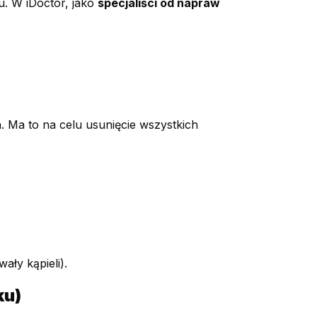
u. W iDoctor, jako
specjaliści od napraw
. Ma to na celu usunięcie wszystkich
ały kąpieli).
ku)