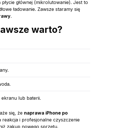
cie głównej (mikrolutowanie). Jest to
idłowe ładowanie. Zawsze staramy się
prawy
.
 zawsze warto?
any.
woda.
ekranu lub baterii.
aże się, że
naprawa iPhone po
eakcja i profesjonalne czyszczenie
 niż zakup nowego sprzętu.