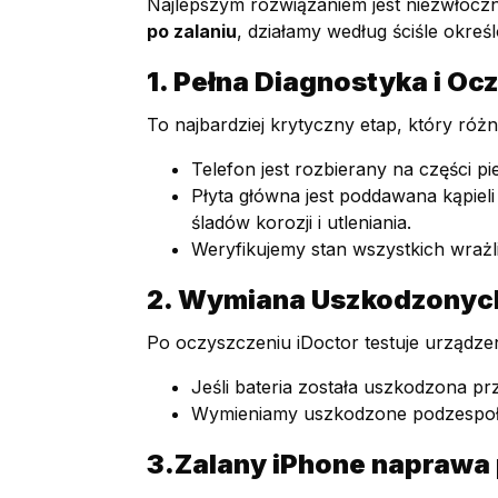
Najlepszym rozwiązaniem jest niezwłoczn
po zalaniu
, działamy według ściśle okreś
1. Pełna Diagnostyka i Oc
To najbardziej krytyczny etap, który różn
Telefon jest rozbierany na części pi
Płyta główna jest poddawana kąpieli
śladów korozji i utleniania.
Weryfikujemy stan wszystkich wraż
2. Wymiana Uszkodzony
Po oczyszczeniu iDoctor testuje urządzeni
Jeśli bateria została uszkodzona p
Wymieniamy uszkodzone podzespoły (n
3.Zalany iPhone naprawa 