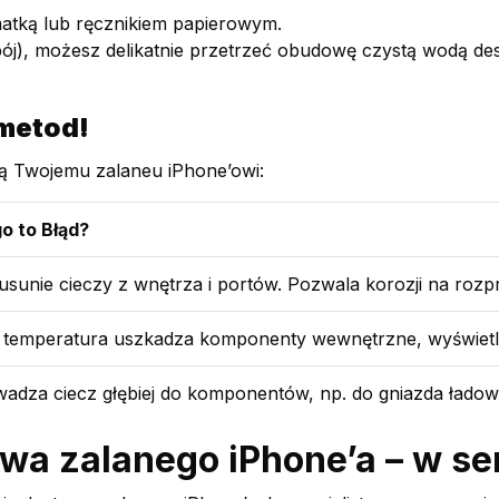
matką lub ręcznikiem papierowym.
 napój), możesz delikatnie przetrzeć obudowę czystą wod
 metod!
zą Twojemu zalaneu iPhone’owi:
o to Błąd?
usunie cieczy z wnętrza i portów. Pozwala korozji na rozpr
temperatura uszkadza komponenty wewnętrzne, wyświetlac
adza ciecz głębiej do komponentów, np. do gniazda ładow
wa zalanego iPhone’a – w ser