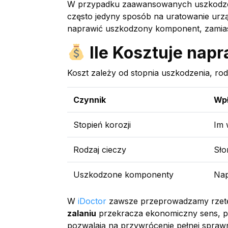
W przypadku zaawansowanych uszkodzeń,
często jedyny sposób na uratowanie urzą
naprawić uszkodzony komponent, zamias
Ile Kosztuje napr
Koszt zależy od stopnia uszkodzenia, rod
Czynnik
Wpł
Stopień korozji
Im 
Rodzaj cieczy
Sło
Uszkodzone komponenty
Nap
W
iDoctor
zawsze przeprowadzamy rzetel
zalaniu
przekracza ekonomiczny sens, po
pozwalają na przywrócenie pełnej sprawn