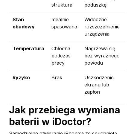
struktura
poduszkę
Stan
Idealnie
Widoczne
obudowy
spasowana
rozszczelnienie
urządzenia
Temperatura
Chłodna
Nagrzewa się
podczas
bez wyraźnego
pracy
powodu
Ryzyko
Brak
Uszkodzenie
ekranu lub
zapłon
Jak przebiega wymiana
baterii w iDoctor?
Samodzielne otwieranie iPhone’a ze spuchniętą