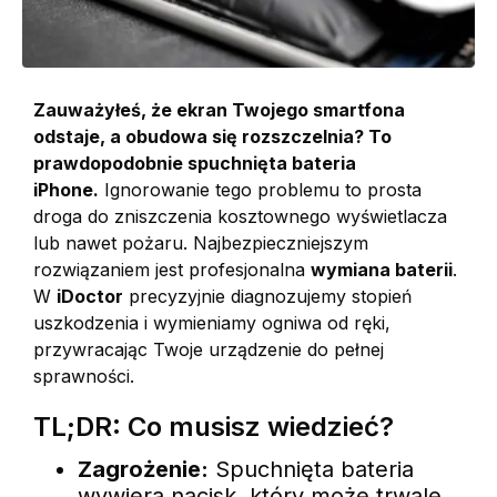
Zauważyłeś, że ekran Twojego smartfona
odstaje, a obudowa się rozszczelnia? To
prawdopodobnie spuchnięta bateria
iPhone.
Ignorowanie tego problemu to prosta
droga do zniszczenia kosztownego wyświetlacza
lub nawet pożaru. Najbezpieczniejszym
rozwiązaniem jest profesjonalna
wymiana baterii
.
W
iDoctor
precyzyjnie diagnozujemy stopień
uszkodzenia i wymieniamy ogniwa od ręki,
przywracając Twoje urządzenie do pełnej
sprawności.
TL;DR: Co musisz wiedzieć?
Zagrożenie:
Spuchnięta bateria
wywiera nacisk, który może trwale