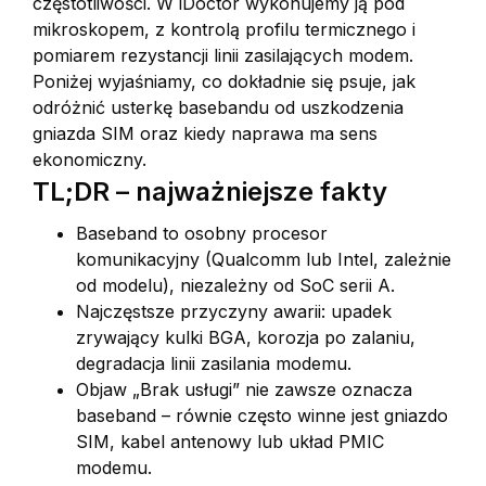
częstotliwości. W iDoctor wykonujemy ją pod
mikroskopem, z kontrolą profilu termicznego i
pomiarem rezystancji linii zasilających modem.
Poniżej wyjaśniamy, co dokładnie się psuje, jak
odróżnić usterkę basebandu od uszkodzenia
gniazda SIM oraz kiedy naprawa ma sens
ekonomiczny.
TL;DR – najważniejsze fakty
Baseband to osobny procesor
komunikacyjny (Qualcomm lub Intel, zależnie
od modelu), niezależny od SoC serii A.
Najczęstsze przyczyny awarii: upadek
zrywający kulki BGA, korozja po zalaniu,
degradacja linii zasilania modemu.
Objaw „Brak usługi” nie zawsze oznacza
baseband – równie często winne jest gniazdo
SIM, kabel antenowy lub układ PMIC
modemu.