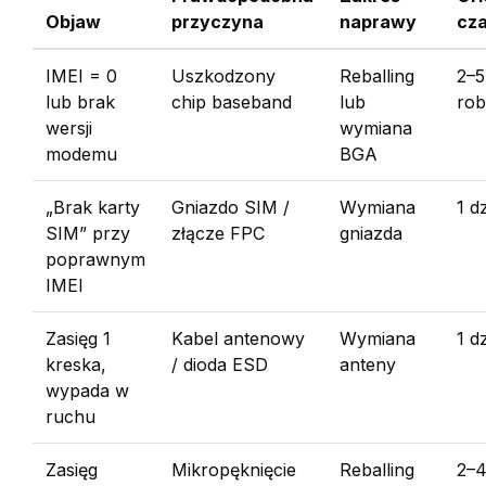
Objaw
przyczyna
naprawy
cz
IMEI = 0
Uszkodzony
Reballing
2–5
lub brak
chip baseband
lub
ro
wersji
wymiana
modemu
BGA
„Brak karty
Gniazdo SIM /
Wymiana
1 d
SIM” przy
złącze FPC
gniazda
poprawnym
IMEI
Zasięg 1
Kabel antenowy
Wymiana
1 d
kreska,
/ dioda ESD
anteny
wypada w
ruchu
Zasięg
Mikropęknięcie
Reballing
2–4