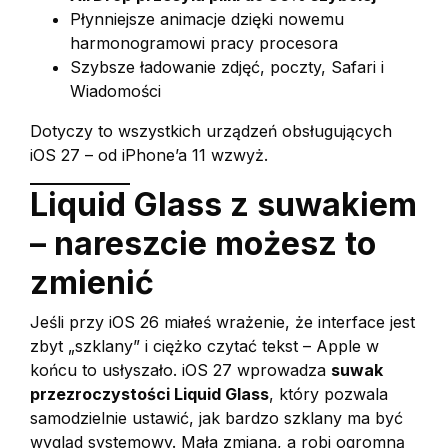
Płynniejsze animacje dzięki nowemu
harmonogramowi pracy procesora
Szybsze ładowanie zdjęć, poczty, Safari i
Wiadomości
Dotyczy to wszystkich urządzeń obsługujących
iOS 27 – od iPhone’a 11 wzwyż.
Liquid Glass z suwakiem
– nareszcie możesz to
zmienić
Jeśli przy iOS 26 miałeś wrażenie, że interface jest
zbyt „szklany” i ciężko czytać tekst – Apple w
końcu to usłyszało. iOS 27 wprowadza
suwak
przezroczystości Liquid Glass
, który pozwala
samodzielnie ustawić, jak bardzo szklany ma być
wygląd systemowy. Mała zmiana, a robi ogromną