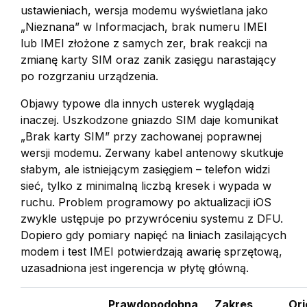
ustawieniach, wersja modemu wyświetlana jako
„Nieznana” w Informacjach, brak numeru IMEI
lub IMEI złożone z samych zer, brak reakcji na
zmianę karty SIM oraz zanik zasięgu narastający
po rozgrzaniu urządzenia.
Objawy typowe dla innych usterek wyglądają
inaczej. Uszkodzone gniazdo SIM daje komunikat
„Brak karty SIM” przy zachowanej poprawnej
wersji modemu. Zerwany kabel antenowy skutkuje
słabym, ale istniejącym zasięgiem – telefon widzi
sieć, tylko z minimalną liczbą kresek i wypada w
ruchu. Problem programowy po aktualizacji iOS
zwykle ustępuje po przywróceniu systemu z DFU.
Dopiero gdy pomiary napięć na liniach zasilających
modem i test IMEI potwierdzają awarię sprzętową,
uzasadniona jest ingerencja w płytę główną.
Prawdopodobna
Zakres
Ori