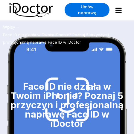
Umów
naprawę
Wpisy
>
Face ID nie działa w Twoim iPhonie? Poznaj 5 przyczyn i
profesjonalną naprawę Face ID w iDoctor
Face ID nie działa w
Twoim iPhonie? Poznaj 5
przyczyn i profesjonalną
naprawę Face ID w
iDoctor