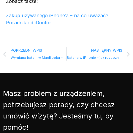
Zobacz także:
Zakup używanego iPhone’a – na co uważać?
Poradnik od iDoctor.
POPRZEDNI WPIS
NASTĘPNY WPIS
Wymiana baterii w MacBooku – objawy, kiedy warto to zrobić?
Bateria w iPhonie – jak rozpoznać, że pora na wymianę?
Masz problem z urządzeniem,
potrzebujesz porady, czy chcesz
umówić wizytę? Jesteśmy tu, by
pomóc!