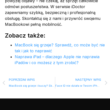
powyżej objawy – nie czekaj, aż sprzęt całkowicie
odmówi posłuszeństwa. W serwisie iDoctor
zapewniamy szybką, bezpieczną i profesjonalną
obsługę. Skontaktuj się z nami i przywróć swojemu
MacBookowi pełną mobilność.
Zobacz także:
MacBook się grzeje? Sprawdź, co może być nie
tak i jak to naprawić
Naprawa iPad – dlaczego Apple nie naprawia
iPadów i co możesz z tym zrobić?
POPRZEDNI WPIS
NASTĘPNY WPIS
MacBook się grzeje i buczy? Skutki przegrzewania i jak szybko to naprawić
Face ID nie działa w Twoim iPhonie? Poznaj 5 przyczyn i profesjonalną naprawę Face ID w iDoctor