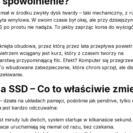
o spowolnienie?
miał w środku zwykły dysk twardy – taki mechaniczny, z 
płyta winylowa. W swoim czasie był okej, ale przy dzisiejszy
po prostu nie nadąża. To jakby zaprząc konia do wyścig
.
knięta obudowa, przez którą przez lata przepływa powietr
etrzem wciągany jest kurz, który z czasem tworzy na
arstwę przypominającą filc. Efekt? Komputer się przegrze
 To wbudowane zabezpieczenie, które chroni sprzęt, ale dl
zekiwanie.
 SSD – Co to właściwie zmi
działa na układach pamięci, podobnie jak pendrive, tylko 
ca jest bardzo odczuwalna:
t minuty lub dwóch, system startuje w kilkanaście sekund.
kacje uruchamiają się niemal od razu, bez czekania.