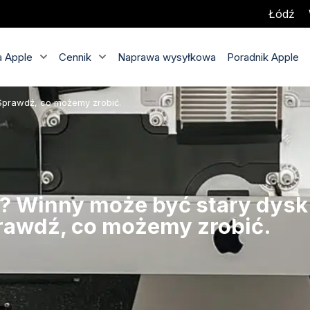
Łódź
 Apple
Cennik
Naprawa wysyłkowa
Poradnik Apple
 Sprawdź, co możemy zrobić.
a? Winny może być stary dysk
rawdź, co możemy zrobić.