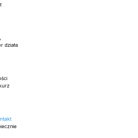
z
,
r działa
ości
 kurz
ntakt
iecznie