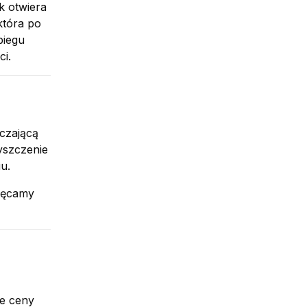
k otwiera
która po
biegu
ci.
rczającą
yszczenie
u.
ręcamy
ne ceny