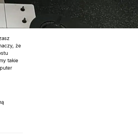
zasz
naczy, że
ostu
my takie
mputer
ną