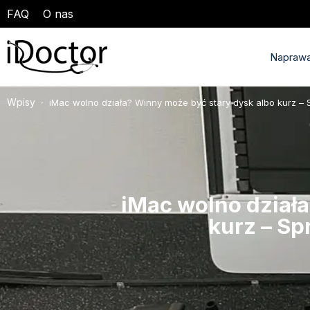
FAQ
O nas
Naprawa
Wpisy
iMac wolno działa? Winny może być stary dysk albo kurz –
>
iMac wolno dział
kurz – Sp