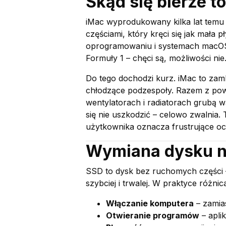
Skąd się bierze t
iMac wyprodukowany kilka lat temu 
częściami, który kręci się jak mała 
oprogramowaniu i systemach macOS 
Formuły 1 – chęci są, możliwości nie
Do tego dochodzi kurz. iMac to zam
chłodzące podzespoły. Razem z powi
wentylatorach i radiatorach grubą w
się nie uszkodzić – celowo zwalnia.
użytkownika oznacza frustrujące oc
Wymiana dysku na
SSD to dysk bez ruchomych części – 
szybciej i trwalej. W praktyce różni
Włączanie komputera
– zamias
Otwieranie programów
– apli