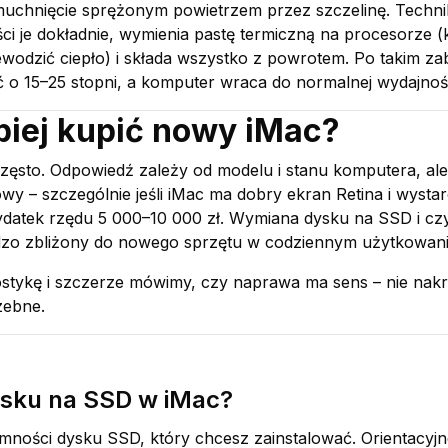
dmuchnięcie sprężonym powietrzem przez szczelinę. Techni
i je dokładnie, wymienia pastę termiczną na procesorze (
zewodzić ciepło) i składa wszystko z powrotem. Po takim za
ć o 15–25 stopni, a komputer wraca do normalnej wydajnoś
piej kupić nowy iMac?
często. Odpowiedź zależy od modelu i stanu komputera, ale
y – szczególnie jeśli iMac ma dobry ekran Retina i wysta
ydatek rzędu 5 000–10 000 zł. Wymiana dysku na SSD i cz
bardzo zbliżony do nowego sprzętu w codziennym użytkowani
stykę i szczerze mówimy, czy naprawa ma sens – nie nak
zebne.
ysku na SSD w iMac?
emności dysku SSD, który chcesz zainstalować. Orientacyj