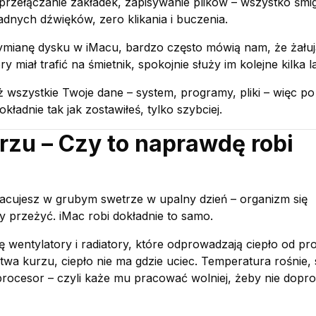
 przełączanie zakładek, zapisywanie plików – wszystko śmi
dnych dźwięków, zero klikania i buczenia.
wymianę dysku w iMacu, bardzo często mówią nam, że żałują
y miał trafić na śmietnik, spokojnie służy im kolejne kilka la
 wszystkie Twoje dane – system, programy, pliki – więc p
ładnie tak jak zostawiłeś, tylko szybciej.
rzu – Czy to naprawdę robi
racujesz w grubym swetrze w upalny dzień – organizm się
y przeżyć. iMac robi dokładnie to samo.
 wentylatory i radiatory, które odprowadzają ciepło od pro
stwa kurzu, ciepło nie ma gdzie uciec. Temperatura rośnie,
procesor – czyli każe mu pracować wolniej, żeby nie dopr