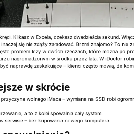
 kręci. Klikasz w Excela, czekasz dwadzieścia sekund. Włąc
 inaczej się nie zdąży załadować. Brzmi znajomo? To nie z
zęsto problem leży w dwóch rzeczach, które można po pr
kurzu nagromadzonym w środku przez lata. W iDoctor robi
ą być naprawdę zaskakujące – klienci często mówią, że ko
ejsze w skrócie
a przyczyna wolnego iMaca – wymiana na SSD robi ogrom
zewanie, a to z kolei spowalnia cały system.
 w serwisie – bez kupowania nowego komputera.