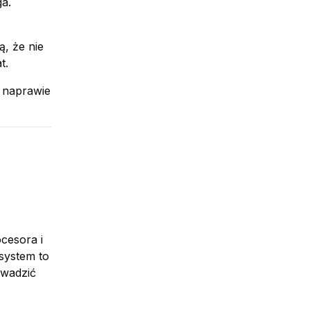
ga.
, że nie
t.
o naprawie
cesora i
 system to
owadzić