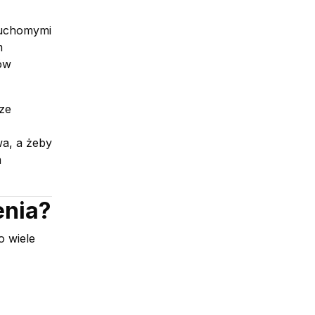
ruchomymi
m
ów
ze
wa, a żeby
a
enia?
o wiele