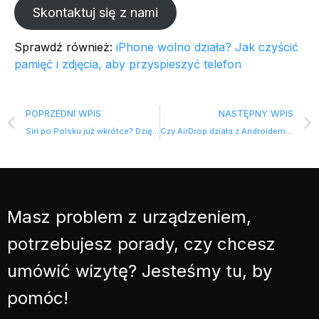
Skontaktuj się z nami
Sprawdź również:
iPhone wolno działa? Jak czyścić
pamięć i zdjęcia, aby przyspieszyć telefon
POPRZEDNI WPIS
NASTĘPNY WPIS
Siri po Polsku już wkrótce? Dzięki AI od Google!
Czy AirDrop działa z Androidem? Jak Quick Share połączyło iPhone i Androida?
Masz problem z urządzeniem,
potrzebujesz porady, czy chcesz
umówić wizytę? Jesteśmy tu, by
pomóc!