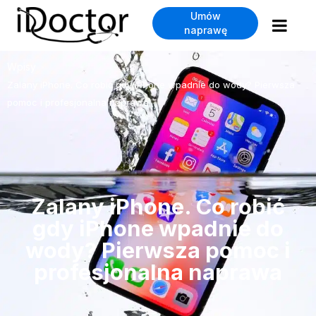
Umów
naprawę
Wpisy
>
Zalany iPhone. Co robić gdy iPhone wpadnie do wody? Pierwsza
pomoc i profesjonalna naprawa
Zalany iPhone. Co robić
gdy iPhone wpadnie do
wody? Pierwsza pomoc i
profesjonalna naprawa