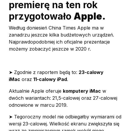
premierę na ten rok
przygotowało
Apple.
Według doniesień China Times Apple ma w
zanadrzu jeszcze kilka budżetowych urządzeń.
Najprawdopodobniej ich oficjalne prezentacje
możemy zobaczyć jeszcze w 2020 r.
➤ Zgodnie z raportem będą to:
23-calowy
iMac
oraz
11-calowy iPad
.
Aktualnie Apple oferuje
komputery iMac
w
dwóch wariantach: 21,5-calowej oraz 27-calowej
odnowione w marcu 2019.
➤ Tegoroczny model nie odbiegałby wymiarami od
wersji 23-calowej. Wielkość ekranu zwiększyła się
wraz ze zmniejszeniem ramek wokół niego.