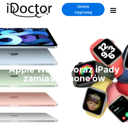
Umów
naprawę
Wpisy
Apple Watch’e oraz iPady zamiast iPhone’ów
>
Apple Watch’e oraz iPady
zamiast iPhone’ów