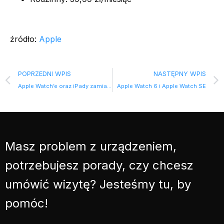
źródło:
Apple
POPRZEDNI WPIS
NASTĘPNY WPIS
Apple Watch’e oraz iPady zamiast iPhone’ów
Apple Watch 6 i Apple Watch SE
Masz problem z urządzeniem,
potrzebujesz porady, czy chcesz
umówić wizytę? Jesteśmy tu, by
pomóc!