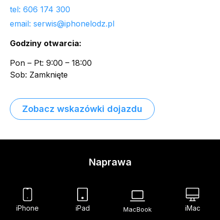
tel: 606 174 300
email: serwis@iphonelodz.pl
Godziny otwarcia:
Pon – Pt: 9:00 – 18:00
Sob: Zamknięte
Zobacz wskazówki dojazdu
Naprawa
iPhone
iPad
iMac
MacBook