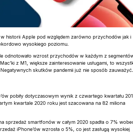
ł w historii Apple pod względem zarówno przychodów jak i
rekordowo wysokiego poziomu.
ple odnotowało wzrost przychodów w każdym z segmentów
Mac’ki z M1, większe zainteresowanie usługami, to wszyst
. Negatywnych skutków pandemii już nie sposób zauważyć.
e’ów pobiły dotyczasowym wynik z czwartego kwartału 201
rtym kwartale 2020 roku jest szacowana na 82 miliona
lna sprzedaż smartfonów w całym 2020 spadła o 7% wobe
zedaż iPhone’ów wzrosła o 5%, co jest zasługą wysokiej