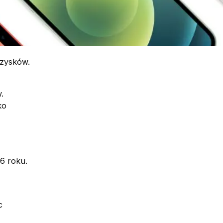
 zysków.
.
ko
6 roku.
c