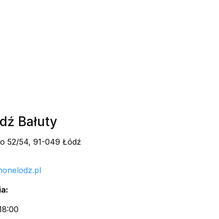
ódź Bałuty
go 52/54, 91-049 Łódź
honelodz.pl
a:
18:00