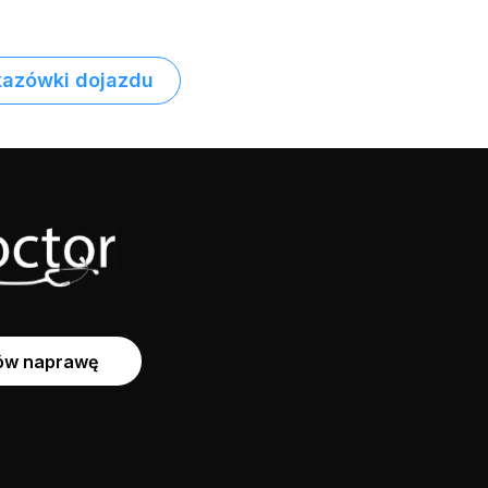
azówki dojazdu
w naprawę