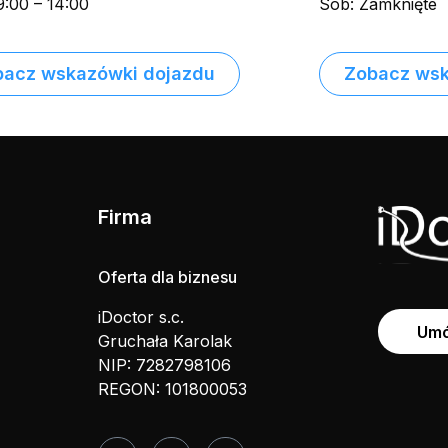
9:00 – 14:00
Sob: Zamknięte
bacz wskazówki dojazdu
Zobacz wsk
Firma
Oferta dla biznesu
iDoctor s.c.
Umó
Gruchała Karolak
NIP: 7282798106
REGON: 101800053