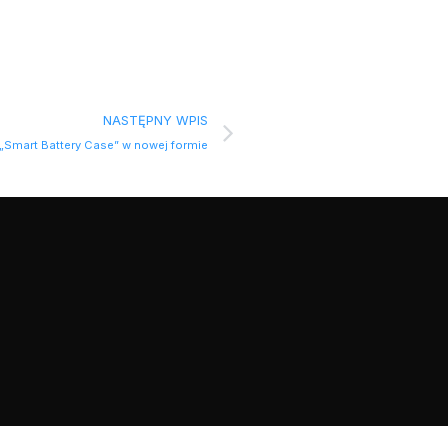
NASTĘPNY WPIS
„Smart Battery Case” w nowej formie