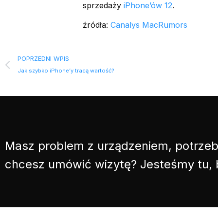
sprzedaży
iPhone’ów 12
.
źródła:
Canalys
MacRumors
POPRZEDNI WPIS
Jak szybko iPhone’y tracą wartość?
Masz problem z urządzeniem, potrzeb
chcesz umówić wizytę? Jesteśmy tu,