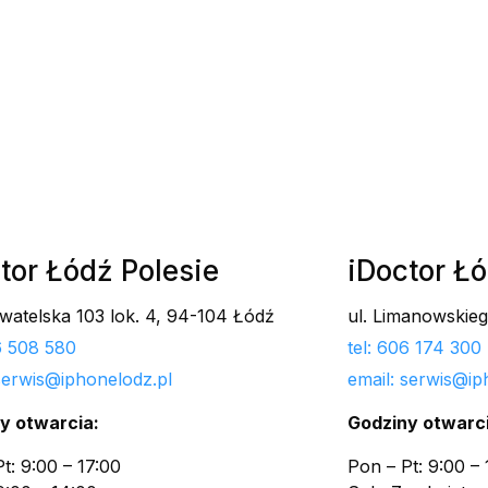
tor Łódź Polesie
iDoctor Ł
ywatelska 103 lok. 4, 94-104 Łódź
ul. Limanowskie
06 508 580
tel: 606 174 300
 serwis@iphonelodz.pl
email: serwis@ip
y otwarcia:
Godziny otwarci
t: 9:00 – 17:00
Pon – Pt: 9:00 – 