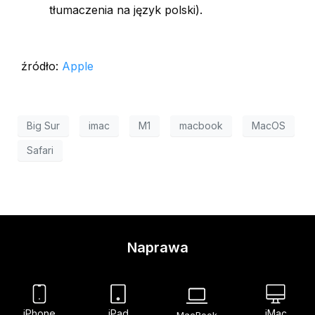
tłumaczenia na język polski).
źródło:
Apple
Big Sur
imac
M1
macbook
MacOS
Safari
Naprawa
iPhone
iPad
iMac
MacBook