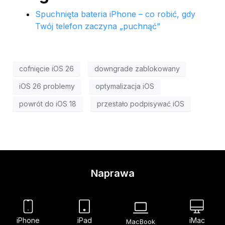
Spuchnięta bateria iPhone – co robić, gdy
Twój telefon zaczyna „puchnąć”
cofnięcie iOS 26
downgrade zablokowany
iOS 26 problemy
optymalizacja iOS
powrót do iOS 18
przestało podpisywać iOS
Naprawa
iPhone
iPad
iMac
MacBook