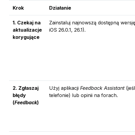
Krok
Działanie
1. Czekaj na
Zainstaluj najnowszą dostępną wersję
aktualizacje
iOS 26.0.1, 26.1).
korygujące
2. Zgłaszaj
Użyj aplikacji
Feedback Assistant
(jeś
błędy
telefonie) lub opinii na forach.
(
Feedback
)