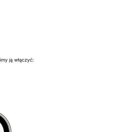
my ją włączyć: