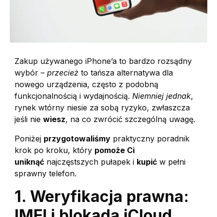
Zakup używanego iPhone’a to bardzo rozsądny
wybór –
przecież
to tańsza alternatywa dla
nowego urządzenia, często z podobną
funkcjonalnością i wydajnością.
Niemniej jednak
,
rynek wtórny niesie za sobą ryzyko, zwłaszcza
jeśli nie
wiesz
, na co zwrócić szczególną uwagę.
Poniżej
przygotowaliśmy
praktyczny poradnik
krok po kroku, który
pomoże Ci
uniknąć
najczęstszych pułapek i
kupić
w pełni
sprawny telefon.
1. Weryfikacja prawna:
IMEI i blokada iCloud