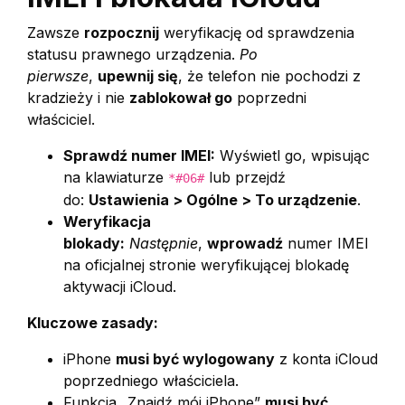
Zawsze
rozpocznij
weryfikację od sprawdzenia
statusu prawnego urządzenia.
Po
pierwsze
,
upewnij się
, że telefon nie pochodzi z
kradzieży i nie
zablokował go
poprzedni
właściciel.
Sprawdź numer IMEI:
Wyświetl go, wpisując
na klawiaturze
lub przejdź
*#06#
do:
Ustawienia > Ogólne > To urządzenie
.
Weryfikacja
blokady:
Następnie
,
wprowadź
numer IMEI
na oficjalnej stronie weryfikującej blokadę
aktywacji iCloud.
Kluczowe zasady:
iPhone
musi być wylogowany
z konta iCloud
poprzedniego właściciela.
Funkcja „Znajdź mój iPhone”
musi być