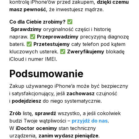
kontrolę iPhone’ów przed zakupem,
dzięki czemu
masz pewność
, że inwestujesz mądrze.
Co dla Ciebie zrobimy?
Sprawdzimy
oryginalność części i historię
napraw.
Przeprowadzimy
precyzyjną diagnozę
baterii.
Przetestujemy
cały telefon pod kątem
kluczowych usterek.
Zweryfikujemy
blokadę
iCloud i numer IMEI.
Podsumowanie
Zakup używanego iPhone’a może być bezpieczny
i satysfakcjonujący, jeśli
zachowasz
czujność
i
podejdziesz
do niego systematycznie.
Zrób
listę,
sprawdź
wszystko, a jeśli cokolwiek
budzi Twoje wątpliwości –
przyjdź do nas
.
W
iDoctor
ocenimy
stan techniczny
urządzenia,
zanim wydasz pieniądze
.