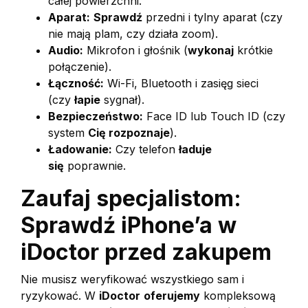
całej powierzchni.
Aparat:
Sprawdź
przedni i tylny aparat (czy
nie mają plam, czy działa zoom).
Audio:
Mikrofon i głośnik (
wykonaj
krótkie
połączenie).
Łączność:
Wi-Fi, Bluetooth i zasięg sieci
(czy
łapie
sygnał).
Bezpieczeństwo:
Face ID lub Touch ID (czy
system
Cię rozpoznaje
).
Ładowanie:
Czy telefon
ładuje
się
poprawnie.
Zaufaj specjalistom:
Sprawdź iPhone’a w
iDoctor przed zakupem
Nie musisz weryfikować wszystkiego sam i
ryzykować. W
iDoctor
oferujemy
kompleksową