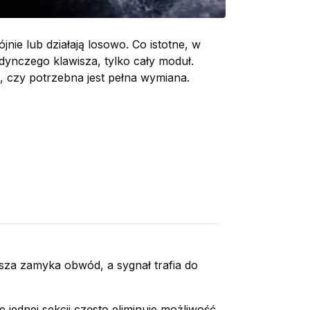
ie lub działają losowo. Co istotne, w
dynczego klawisza, tylko cały moduł.
, czy potrzebna jest pełna wymiana.
sza zamyka obwód, a sygnał trafia do
ednej sekcji często eliminuje możliwość