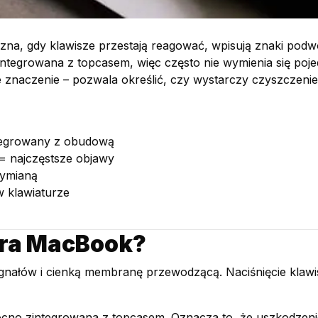
a, gdy klawisze przestają reagować, wpisują znaki podwójn
zintegrowana z topcasem, więc często nie wymienia się poje
znaczenie – pozwala określić, czy wystarczy czyszczenie
tegrowany z obudową
 = najczęstsze objawy
wymianą
w klawiaturze
ura MacBook?
ygnałów i cienką membranę przewodzącą. Naciśnięcie klawi
o zintegrowana z topcasem. Oznacza to, że uszkodzenie j