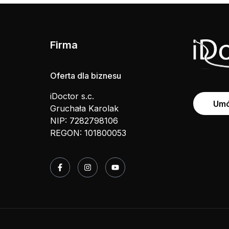
Firma
Oferta dla biznesu
iDoctor s.c.
Umó
Gruchała Karolak
NIP: 7282798106
REGON: 101800053