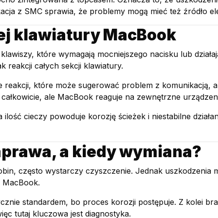
ja z SMC sprawia, że problemy mogą mieć też źródło elek
j klawiatury MacBook
klawiszy, które wymagają mocniejszego nacisku lub działają
reakcji całych sekcji klawiatury.
e reakcji, które może sugerować problem z komunikacją, a
ć całkowicie, ale MacBook reaguje na zewnętrzne urządzen
 ilość cieczy powoduje korozję ścieżek i niestabilne dział
aprawa, a kiedy wymiana?
robin, często wystarczy czyszczenie. Jednak uszkodzenia
y MacBook.
znie standardem, bo proces korozji postępuje. Z kolei brak
ęc tutaj kluczowa jest diagnostyka.