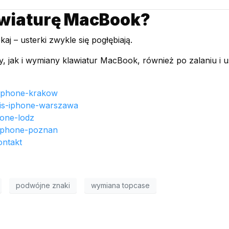
awiaturę MacBook?
ekaj – usterki zwykle się pogłębiają.
jak i wymiany klawiatur MacBook, również po zalaniu i u
s-iphone-krakow
rwis-iphone-warszawa
hone-lodz
s-iphone-poznan
ontakt
podwójne znaki
wymiana topcase