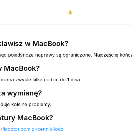
 klawisz w MacBook?
więc pojedyncze naprawy są ograniczone. Najczęściej końc
ry MacBook?
iana zwykle kilka godzin do 1 dnia.
za wymianę?
duje kolejne problemy.
iatury MacBook?
://idoctor.com.pl/cennik-lodz