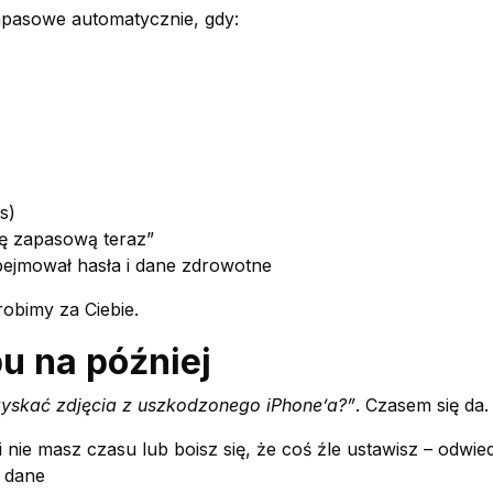
apasowe automatycznie, gdy:
s)
ę zapasową teraz”
ejmował hasła i dane zdrowotne
obimy za Ciebie.
u na później
zyskać zdjęcia z uszkodzonego iPhone’a?”
. Czasem się da.
śli nie masz czasu lub boisz się, że coś źle ustawisz – odw
e dane