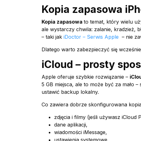
Kopia zapasowa iPh
Kopia zapasowa
to temat, który wielu u
ale wystarczy chwila: zalanie, kradzież,
– taki jak
iDoctor – Serwis Apple
– nie z
Dlatego warto zabezpieczyć się wcześniej
iCloud – prosty spo
Apple oferuje szybkie rozwiązanie –
iClo
5 GB miejsca, ale to może być za mało – s
ustawić backup lokalny.
Co zawiera dobrze skonfigurowana kopia
zdjęcia i filmy (jeśli używasz iCloud 
dane aplikacji,
wiadomości iMessage,
ustawienia systemowe,