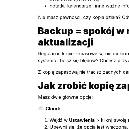
notatki, kalendarze i inne ważne inf
Nie masz pewności, czy kopia działa? O
Backup = spokój w r
aktualizacji
Regularne kopie zapasowe są nieocenione
systemu i boisz się błędów? Chcesz prz
Z kopią zapasową nie tracisz żadnych da
Jak zrobić kopię z
Masz dwie główne opcje:
iCloud:
Wejdź w
Ustawienia
> kliknij swoj
Upewnij się, że opcja jest włączona.