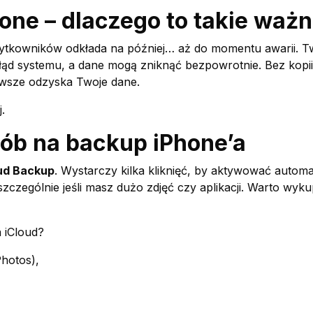
one – dlaczego to takie waż
żytkowników odkłada na później… aż do momentu awarii. Twó
 błąd systemu, a dane mogą zniknąć bezpowrotnie. Bez kopi
awsze odzyska Twoje dane.
.
sób na backup iPhone’a
ud Backup
. Wystarczy kilka kliknięć, by aktywować auto
zczególnie jeśli masz dużo zdjęć czy aplikacji. Warto wyku
 iCloud?
Photos),