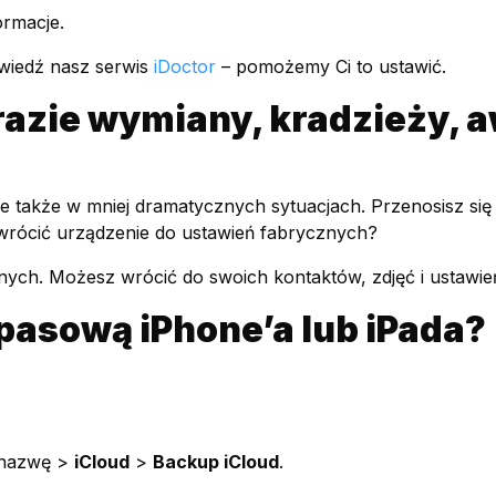
ormacje.
dwiedź nasz serwis
iDoctor
– pomożemy Ci to ustawić.
azie wymiany, kradzieży, a
 także w mniej dramatycznych sytuacjach. Przenosisz się
ywrócić urządzenie do ustawień fabrycznych?
nych. Możesz wrócić do swoich kontaktów, zdjęć i ustawień
apasową iPhone’a lub iPada?
ą nazwę >
iCloud
>
Backup iCloud
.