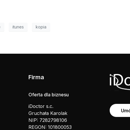
e
itunes
kopia
Firma
Oferta dla biznesu
iDoctor s.c.
Umó
Gruchała Karolak
NIP: 7282798106
REGON: 101800053