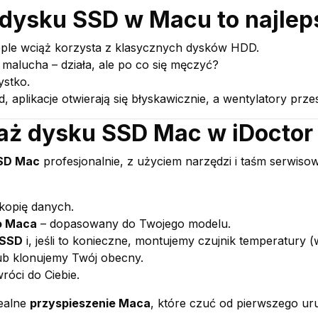
a dysku SSD w Macu to najle
ple wciąż korzysta z klasycznych dysków HDD.
 malucha – działa, ale po co się męczyć?
ystko.
 aplikacje otwierają się błyskawicznie, a wentylatory prze
aż dysku SSD Mac w iDoctor
SD Mac
profesjonalnie, z użyciem narzędzi i taśm serwis
kopię danych.
o Maca
– dopasowany do Twojego modelu.
 SSD
i, jeśli to konieczne, montujemy czujnik temperatury 
ub klonujemy Twój obecny.
róci do Ciebie.
realne
przyspieszenie Maca
, które czuć od pierwszego ur