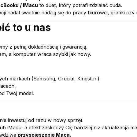
cBooku / iMacu
to duet, który potrafi zdziałać cuda.
ji nadal świetnie nadają się do pracy biurowej, grafiki cz
ić to u nas
y z pełną dokładnością i gwarancją.
tem, a komputer wraca szybki jak nowy.
ch markach (Samsung, Crucial, Kingston),
Macach,
od Twój model.
nie inwestuj od razu w nowy sprzęt.
b iMacu, a efekt zaskoczy Cię bardziej niż aktualizacja m
rawdziwe
przyspieszenie Maca
.