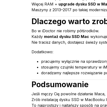
Więcej RAM +
upgrade dysku SSD w Ma
Maszyny z 2013–2017 po takiej modernizac
Dlaczego warto zrob
Bo w iDoctor nie robimy półśrodków.
Każdy
montaż dysku SSD Mac
wykonujem
Nie tracisz danych, dostajesz świeży sys
Dodatkowo:
pracujemy wyłącznie na sprawdzony
stosujemy czujniki temperatury w i
doradzamy najlepsze rozwiązanie p
Podsumowanie
Jeśli męczy Cię powolne działanie Maca, 
Zrób instalację dysku SSD w MacBooku lu
To najprostszy i najtańszy sposób na p