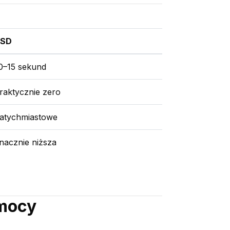
SSD
0–15 sekund
raktycznie zero
atychmiastowe
nacznie niższa
mocy