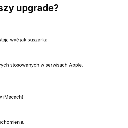
pszy upgrade?
stają wyć jak suszarka.
owych stosowanych w serwisach Apple.
(w iMacach).
uchomienia.