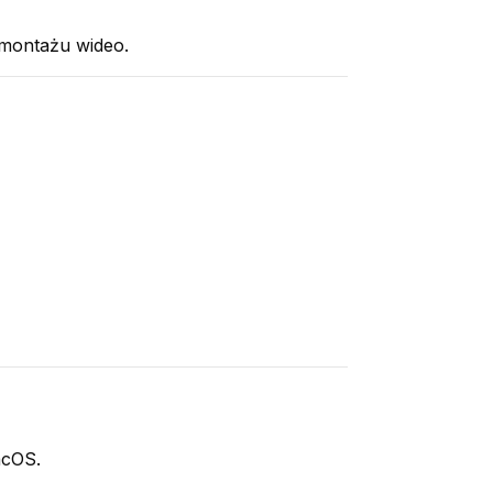
y montażu wideo.
acOS.