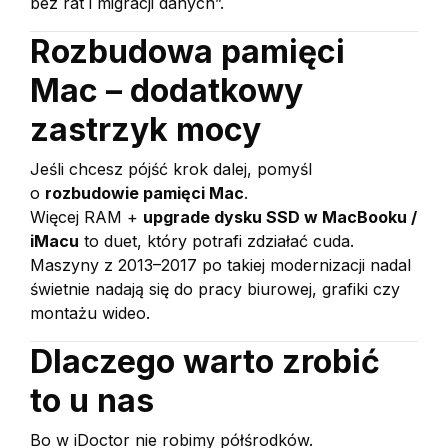
bez rat i migracji danych”.
Rozbudowa pamięci
Mac – dodatkowy
zastrzyk mocy
Jeśli chcesz pójść krok dalej, pomyśl
o
rozbudowie pamięci Mac
.
Więcej RAM +
upgrade dysku SSD w MacBooku /
iMacu
to duet, który potrafi zdziałać cuda.
Maszyny z 2013–2017 po takiej modernizacji nadal
świetnie nadają się do pracy biurowej, grafiki czy
montażu wideo.
Dlaczego warto zrobić
to u nas
Bo w iDoctor nie robimy półśrodków.