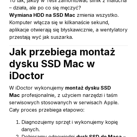
To tak, jakby w Tesli zamontować silnik z malucha
– działa, ale po co się męczyć?
Wymiana HDD na SSD Mac
zmienia wszystko.
Komputer włącza się w kilkanaście sekund,
aplikacje otwierają się błyskawicznie, a wentylatory
przestają wyć jak suszarka.
Jak przebiega montaż
dysku SSD Mac w
iDoctor
W iDoctor wykonujemy
montaż dysku SSD
Mac
profesjonalnie, z użyciem narzędzi i taśm
serwisowych stosowanych w serwisach Apple.
Cały proces przebiega etapowo:
Diagnozujemy sprzęt i wykonujemy kopię
danych.
Dobieramy odpowiedni
dysk SSD do Maca
–