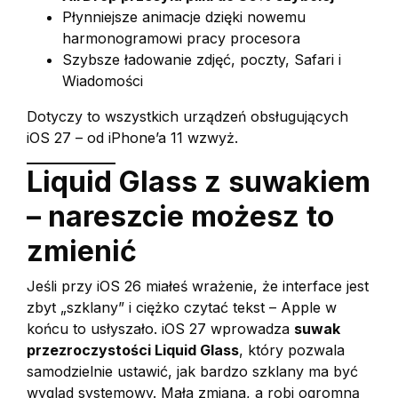
Płynniejsze animacje dzięki nowemu
harmonogramowi pracy procesora
Szybsze ładowanie zdjęć, poczty, Safari i
Wiadomości
Dotyczy to wszystkich urządzeń obsługujących
iOS 27 – od iPhone’a 11 wzwyż.
Liquid Glass z suwakiem
– nareszcie możesz to
zmienić
Jeśli przy iOS 26 miałeś wrażenie, że interface jest
zbyt „szklany” i ciężko czytać tekst – Apple w
końcu to usłyszało. iOS 27 wprowadza
suwak
przezroczystości Liquid Glass
, który pozwala
samodzielnie ustawić, jak bardzo szklany ma być
wygląd systemowy. Mała zmiana, a robi ogromną