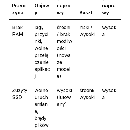
Przyc
Objaw
napra
napra
zyna
y
wy
Koszt
wy
Brak
lagi,
średni
niski /
wysok
RAM
przyci
/ brak
wysoki
a
nki,
możliw
wolne
ości
przełą
(nows
czanie
ze
aplikac
model
ji
e)
Zużyty
wolne
wysoki
średni/
wysok
SSD
uruch
(lutow
wysoki
a
amiani
any)
e,
błędy
plików