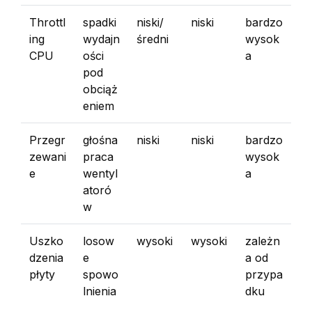
Throttl
spadki
niski/
niski
bardzo
ing
wydajn
średni
wysok
CPU
ości
a
pod
obciąż
eniem
Przegr
głośna
niski
niski
bardzo
zewani
praca
wysok
e
wentyl
a
atoró
w
Uszko
losow
wysoki
wysoki
zależn
dzenia
e
a od
płyty
spowo
przypa
lnienia
dku