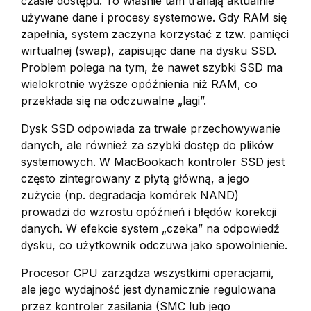
czasie dostępu. To właśnie tam trafiają aktualnie
używane dane i procesy systemowe. Gdy RAM się
zapełnia, system zaczyna korzystać z tzw. pamięci
wirtualnej (swap), zapisując dane na dysku SSD.
Problem polega na tym, że nawet szybki SSD ma
wielokrotnie wyższe opóźnienia niż RAM, co
przekłada się na odczuwalne „lagi”.
Dysk SSD odpowiada za trwałe przechowywanie
danych, ale również za szybki dostęp do plików
systemowych. W MacBookach kontroler SSD jest
często zintegrowany z płytą główną, a jego
zużycie (np. degradacja komórek NAND)
prowadzi do wzrostu opóźnień i błędów korekcji
danych. W efekcie system „czeka” na odpowiedź
dysku, co użytkownik odczuwa jako spowolnienie.
Procesor CPU zarządza wszystkimi operacjami,
ale jego wydajność jest dynamicznie regulowana
przez kontroler zasilania (SMC lub jego