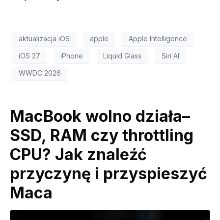
aktualizacja iOS
apple
Apple Intelligence
iOS 27
iPhone
Liquid Glass
Siri AI
WWDC 2026
MacBook wolno działa–
SSD, RAM czy throttling
CPU? Jak znaleźć
przyczynę i przyspieszyć
Maca