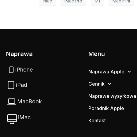
imac
iMac Pro
M1
Mac mini
Naprawa
Menu
iPhone
Naprawa Apple
Cennik
iPad
Naprawa wysyłkowa
MacBook
Poradnik Apple
iMac
Kontakt