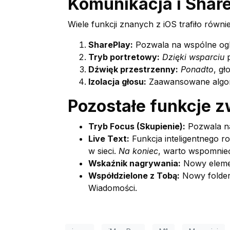
Komunikacja i Shar
Wiele funkcji znanych z iOS trafiło rów
SharePlay:
Pozwala na wspólne ogl
Tryb portretowy:
Dzięki wsparciu
p
Dźwięk przestrzenny:
Ponadto
, gł
Izolacja głosu:
Zaawansowane algoryt
Pozostałe funkcje 
Tryb Focus (Skupienie):
Pozwala na
Live Text:
Funkcja inteligentnego r
w sieci.
Na koniec
, warto wspomnie
Wskaźnik nagrywania:
Nowy elemen
Współdzielone z Tobą:
Nowy folder 
Wiadomości.