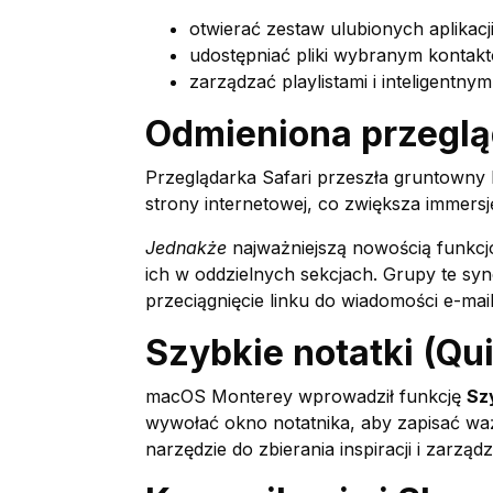
otwierać zestaw ulubionych aplikacj
udostępniać pliki wybranym kontak
zarządzać playlistami i inteligent
Odmieniona przegląd
Przeglądarka Safari przeszła gruntowny li
strony internetowej, co zwiększa immersję
Jednakże
najważniejszą nowością funkcj
ich w oddzielnych sekcjach. Grupy te sync
przeciągnięcie linku do wiadomości e-mail
Szybkie notatki (Qu
macOS Monterey wprowadził funkcję
Sz
wywołać okno notatnika, aby zapisać ważn
narzędzie do zbierania inspiracji i zarząd