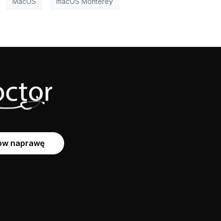
MacOS
macOS Monterey
w naprawę