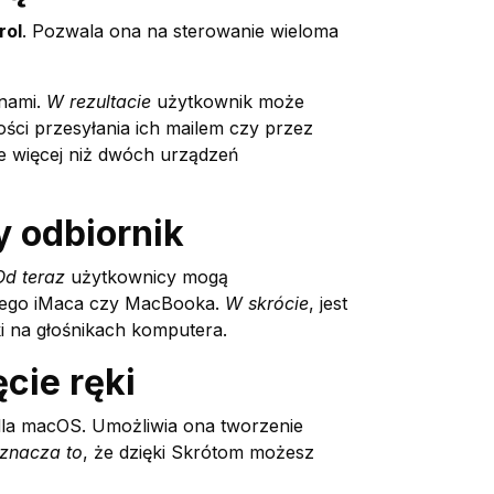
rol
. Pozwala ona na sterowanie wieloma
anami.
W rezultacie
użytkownik może
ości przesyłania ich mailem czy przez
ie więcej niż dwóch urządzeń
y odbiornik
Od teraz
użytkownicy mogą
ojego iMaca czy MacBooka.
W skrócie
, jest
i na głośnikach komputera.
cie ręki
dla macOS. Umożliwia ona tworzenie
znacza to
, że dzięki Skrótom możesz