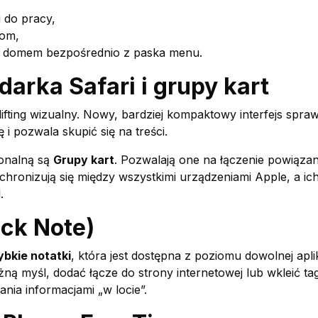
i do pracy,
tom,
nym domem bezpośrednio z paska menu.
arka Safari i grupy kart
fting wizualny. Nowy, bardziej kompaktowy interfejs sprawi
 i pozwala skupić się na treści.
onalną są
Grupy kart
. Pozwalają one na łączenie powiąza
hronizują się między wszystkimi urządzeniami Apple, a ich 
.
ick Note)
ybkie notatki
, która jest dostępna z poziomu dowolnej apli
ą myśl, dodać łącze do strony internetowej lub wkleić tag
zania informacjami „w locie”.