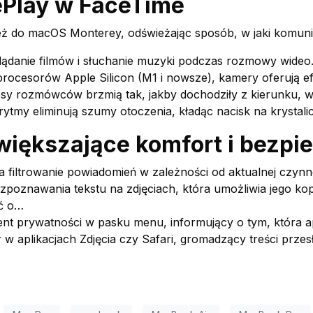
ePlay w FaceTime
nież do macOS Monterey, odświeżając sposób, w jaki komun
ądanie filmów i słuchanie muzyki podczas rozmowy wideo
rocesorów Apple Silicon (M1 i nowsze), kamery oferują ef
osy rozmówców brzmią tak, jakby dochodziły z kierunku, w 
my eliminują szumy otoczenia, kładąc nacisk na krystalic
zwiększające komfort i bezp
 filtrowanie powiadomień w zależności od aktualnej czynn
ozpoznawania tekstu na zdjęciach, która umożliwia jego ko
ć o…
t prywatności w pasku menu, informujący o tym, która apl
w aplikacjach Zdjęcia czy Safari, gromadzący treści przes