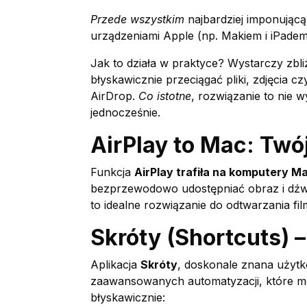
Przede wszystkim
najbardziej imponując
urządzeniami Apple (np. Makiem i iPadem)
Jak to działa w praktyce? Wystarczy zbl
błyskawicznie przeciągać pliki, zdjęcia 
AirDrop.
Co istotne
, rozwiązanie to nie 
jednocześnie.
AirPlay to Mac: Twó
Funkcja
AirPlay trafiła na komputery M
bezprzewodowo udostępniać obraz i dźw
to idealne rozwiązanie do odtwarzania f
Skróty (Shortcuts) 
Aplikacja
Skróty
, doskonale znana użyt
zaawansowanych automatyzacji, które mo
błyskawicznie: