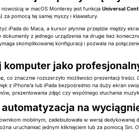
ą nowością w macOS Monterey jest funkcja
Universal Cont
 za pomocą tej samej myszy i klawiatury.
iżyć iPada do Maca, a kursor płynnie przejdzie między ekr
czy dokumenty z jednego urządzenia na drugie bez konieczn
wymaga skomplikowanej konfiguracji i pozwala na połączen
j komputer jako profesjonaln
ac
, co znacznie rozszerzyło możliwości prezentacji treści.
ięk z iPhone’a lub iPada bezpośrednio na duży ekran sw
ilmów, prezentowania zdjęć czy wspólnego słuchania muzyk
– automatyzacja na wyciągnię
kownikom mobilnym, zadebiutowała w wersji dedykowanej 
żna uruchamiać jednym kliknięciem lub za pomocą Siri.
O