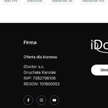
Mac Pro
macbook
MacBook Air
MacBook Pro
Firma
Oferta dla biznesu
iDoctor s.c.
Umó
Gruchała Karolak
NIP: 7282798106
REGON: 101800053