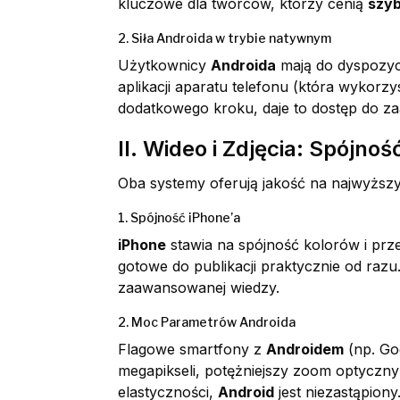
kluczowe dla twórców, którzy cenią
szyb
2. Siła Androida w trybie natywnym
Użytkownicy
Androida
mają do dyspozyc
aplikacji aparatu telefonu (która wykorz
dodatkowego kroku, daje to dostęp do za
II. Wideo i Zdjęcia: Spójno
Oba systemy oferują jakość na najwyższym
1. Spójność iPhone’a
iPhone
stawia na spójność kolorów i prze
gotowe do publikacji praktycznie od razu
zaawansowanej wiedzy.
2. Moc Parametrów Androida
Flagowe smartfony z
Androidem
(np. Goo
megapikseli, potężniejszy zoom optyczny
elastyczności,
Android
jest niezastąpiony