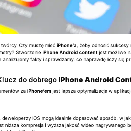
o twórcy. Czy muszę mieć
iPhone’a
, żeby odnosić sukcesy 
metry? Stworzenie
iPhone Android content
jest możliwe n
r
analizujemy fakty i sprawdzamy, co naprawdę liczy się pr
: Klucz do dobrego
iPhone Android Con
gumentów za
iPhone’em
jest lepsza optymalizacja w aplika
 deweloperzy iOS mogą idealnie dopasować sposób, w jaki a
est niższa kompresja i wyższa jakość wideo nagrywanego be