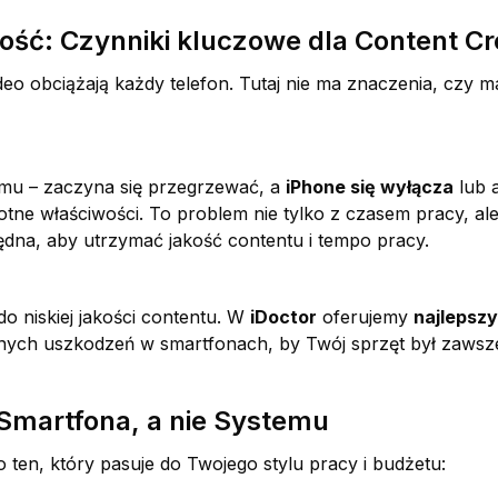
jność: Czynniki kluczowe dla Content C
deo obciążają każdy telefon. Tutaj nie ma znaczenia, czy 
temu – zaczyna się przegrzewać, a
iPhone się wyłącza
lub a
otne właściwości. To problem nie tylko z czasem pracy, ale
ędna, aby utrzymać jakość contentu i tempo pracy.
o niskiej jakości contentu. W
iDoctor
oferujemy
najlepszy
 innych uszkodzeń w smartfonach, by Twój sprzęt był zaw
Smartfona, a nie Systemu
o ten, który pasuje do Twojego stylu pracy i budżetu: