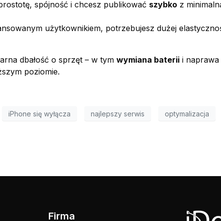
 prostotę, spójność i chcesz publikować
szybko
z minimalną
ansowanym użytkownikiem, potrzebujesz dużej elastycznoś
larna dbałość o sprzęt – w tym
wymiana baterii
i naprawa
ższym poziomie.
iPhone się wyłącza
najlepszy serwis
optymalizacja
Firma