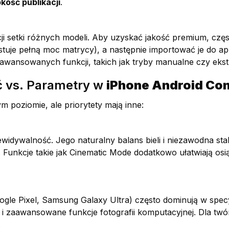
kość publikacji
.
ji setki różnych modeli. Aby uzyskać jakość premium, cz
ystuje pełną moc matrycy), a następnie importować je do a
awansowanych funkcji, takich jak tryby manualne czy eks
ść vs. Parametry w
iPhone Android Con
 poziomie, ale priorytety mają inne:
widywalność. Jego naturalny balans bieli i niezawodna stabi
. Funkcje takie jak Cinematic Mode dodatkowo ułatwiają os
gle Pixel, Samsung Galaxy Ultra) często dominują w specyf
 i zaawansowane funkcje fotografii komputacyjnej. Dla twó
.