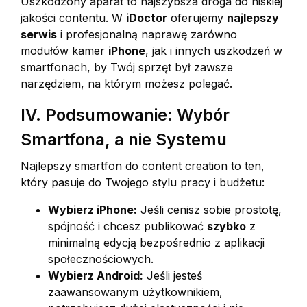
Uszkodzony aparat to najszybsza droga do niskiej
jakości contentu. W
iDoctor
oferujemy
najlepszy
serwis
i profesjonalną naprawę zarówno
modułów kamer
iPhone
, jak i innych uszkodzeń w
smartfonach, by Twój sprzęt był zawsze
narzędziem, na którym możesz polegać.
IV. Podsumowanie: Wybór
Smartfona, a nie Systemu
Najlepszy smartfon do content creation to ten,
który pasuje do Twojego stylu pracy i budżetu:
Wybierz iPhone:
Jeśli cenisz sobie prostotę,
spójność i chcesz publikować
szybko
z
minimalną edycją bezpośrednio z aplikacji
społecznościowych.
Wybierz Android:
Jeśli jesteś
zaawansowanym użytkownikiem,