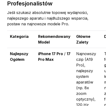
Profesjonalistów
Jeśli szukasz absolutnie topowej wydajności,
najlepszego aparatu i najdłuższego wsparcia,
postaw na najnowsze modele Pro.
Kategoria
Rekomendowany
Główne
Model
Zalety
Najlepszy
iPhone 17 Pro
/
17
Najnowszy
T
Ogółem
Pro Max
czip (A19
f
Pro),
g
najlepszy
system
aparatów
(np. 8x
n
zoom
optyczny),
f
120 Hz
n