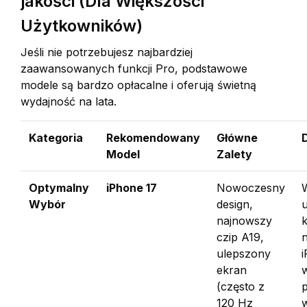
jakości (Dla Większości
Użytkowników)
Jeśli nie potrzebujesz najbardziej
zaawansowanych funkcji Pro, podstawowe
modele są bardzo opłacalne i oferują świetną
wydajność na lata.
Kategoria
Rekomendowany
Główne
Model
Zalety
Optymalny
iPhone 17
Nowoczesny
Wybór
design,
najnowszy
czip A19,
ulepszony
ekran
(często z
p
120 Hz
w