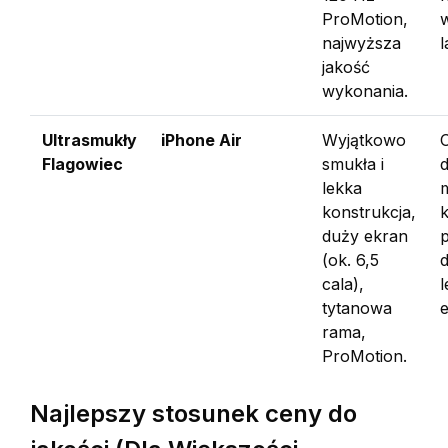
ProMotion,
najwyższa
l
jakość
wykonania.
Ultrasmukły
iPhone Air
Wyjątkowo
Flagowiec
smukła i
d
lekka
konstrukcja,
k
duży ekran
(ok. 6,5
d
cala),
l
tytanowa
rama,
ProMotion.
Najlepszy stosunek ceny do