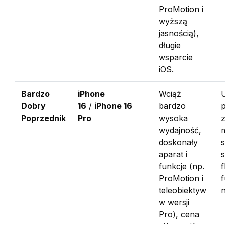
ProMotion i
wyższą
jasnością),
długie
wsparcie
iOS.
Bardzo
iPhone
Wciąż
Dobry
16
/
iPhone 16
bardzo
Poprzednik
Pro
wysoka
wydajność,
m
doskonały
aparat i
funkcje (np.
ProMotion i
f
teleobiektyw
n
w wersji
Pro), cena