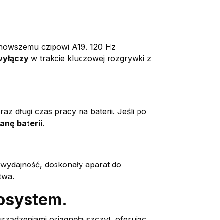
ajnowszemu czipowi A19. 120 Hz
 wyłączy
w trakcie kluczowej rozgrywki z
z długi czas pracy na baterii. Jeśli po
anę baterii
.
ą wydajność, doskonały aparat do
twa.
osystem.
rządzeniami osiągnęła szczyt, oferując