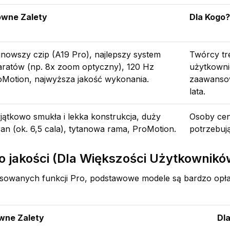
ówne Zalety
Dla Kogo?
jnowszy czip (A19 Pro), najlepszy system
Twórcy tre
aratów (np. 8x zoom optyczny), 120 Hz
użytkownic
oMotion, najwyższa jakość wykonania.
zaawansow
lata.
jątkowo smukła i lekka konstrukcja, duży
Osoby ceni
an (ok. 6,5 cala), tytanowa rama, ProMotion.
potrzebują
o jakości (Dla Większości Użytkownikó
ansowanych funkcji Pro, podstawowe modele są bardzo opła
wne Zalety
Dl