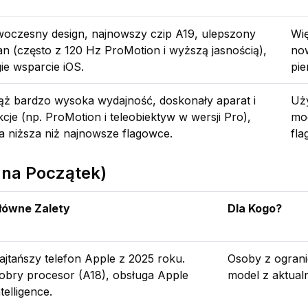
oczesny design, najnowszy czip A19, ulepszony
Wi
an (często z 120 Hz ProMotion i wyższą jasnością),
no
gie wsparcie iOS.
pie
ąż bardzo wysoka wydajność, doskonały aparat i
Uż
kcje (np. ProMotion i teleobiektyw w wersji Pro),
mod
a niższa niż najnowsze flagowce.
fla
 na Początek)
łówne Zalety
Dla Kogo?
ajtańszy telefon Apple z 2025 roku.
Osoby z ogran
obry procesor (A18), obsługa Apple
model z aktual
telligence.