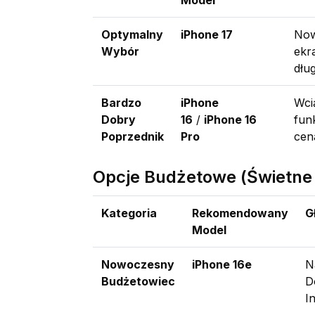
Optymalny
iPhone 17
Now
Wybór
ekr
dłu
Bardzo
iPhone
Wci
Dobry
16
/
iPhone 16
fun
Poprzednik
Pro
cen
Opcje Budżetowe (Świetne
Kategoria
Rekomendowany
G
Model
Nowoczesny
iPhone 16e
N
Budżetowiec
D
In