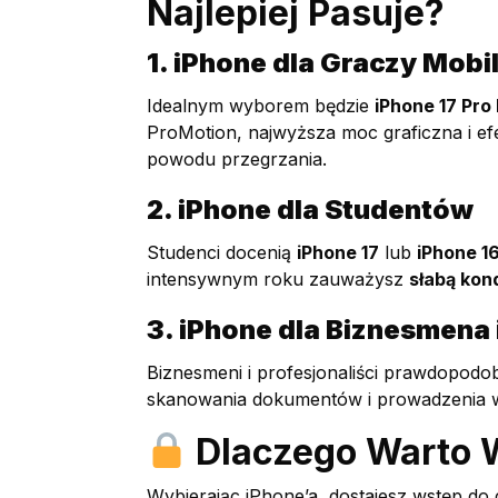
Najlepiej Pasuje?
1. iPhone dla Graczy Mobi
Idealnym wyborem będzie
iPhone 17 Pro
ProMotion, najwyższa moc graficzna i e
powodu przegrzania.
2. iPhone dla Studentów
Studenci docenią
iPhone 17
lub
iPhone 1
intensywnym roku zauważysz
słabą kond
3. iPhone dla Biznesmena 
Biznesmeni i profesjonaliści prawdopodo
skanowania dokumentów i prowadzenia w
Dlaczego Warto W
Wybierając iPhone’a, dostajesz wstęp do