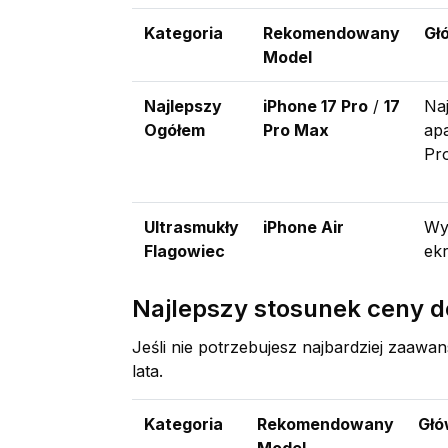
Kategoria
Rekomendowany
Gł
Model
Najlepszy
iPhone 17 Pro
/
17
Na
Ogółem
Pro Max
ap
Pr
Ultrasmukły
iPhone Air
Wy
Flagowiec
ekr
Najlepszy stosunek ceny d
Jeśli nie potrzebujesz najbardziej zaaw
lata.
Kategoria
Rekomendowany
Głó
Model