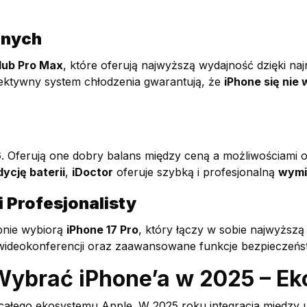
lnych
 lub Pro Max
, które oferują najwyższą wydajność dzięki n
fektywny system chłodzenia gwarantują, że
iPhone się nie
6
. Oferują one dobry balans między ceną a możliwościami ora
ycję baterii
,
iDoctor
oferuje szybką i profesjonalną
wymi
i Profesjonalisty
bnie wybiorą
iPhone 17 Pro
, który łączy w sobie najwyższ
ideokonferencji oraz zaawansowane funkcje bezpieczeńs
ybrać iPhone’a w 2025 – Ek
 całego ekosystemu Apple. W 2025 roku integracja między u