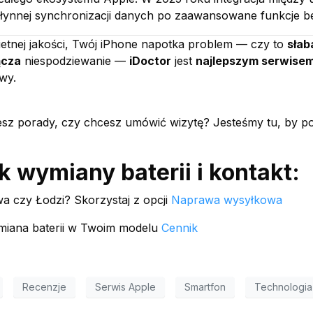
łynnej synchronizacji danych po zaawansowane funkcje b
wietnej jakości, Twój iPhone napotka problem — czy to
słab
ącza
niespodziewanie —
iDoctor
jest
najlepszym serwise
wy.
sz porady, czy chcesz umówić wizytę? Jesteśmy tu, by p
k wymiany baterii i kontakt:
a czy Łodzi? Skorzystaj z opcji
Naprawa wysyłkowa
ymiana baterii w Twoim modelu
Cennik
Recenzje
Serwis Apple
Smartfon
Technologia