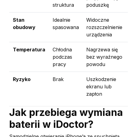
struktura
poduszkę
Stan
Idealnie
Widoczne
obudowy
spasowana
rozszczelnienie
urządzenia
Temperatura
Chłodna
Nagrzewa się
podczas
bez wyraźnego
pracy
powodu
Ryzyko
Brak
Uszkodzenie
ekranu lub
zapłon
Jak przebiega wymiana
baterii w iDoctor?
Samodzielne otwieranie iPhone’a ze spuchniętą