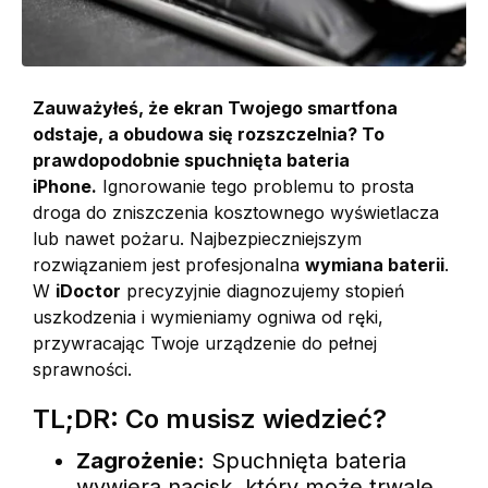
Zauważyłeś, że ekran Twojego smartfona
odstaje, a obudowa się rozszczelnia? To
prawdopodobnie spuchnięta bateria
iPhone.
Ignorowanie tego problemu to prosta
droga do zniszczenia kosztownego wyświetlacza
lub nawet pożaru. Najbezpieczniejszym
rozwiązaniem jest profesjonalna
wymiana baterii
.
W
iDoctor
precyzyjnie diagnozujemy stopień
uszkodzenia i wymieniamy ogniwa od ręki,
przywracając Twoje urządzenie do pełnej
sprawności.
TL;DR: Co musisz wiedzieć?
Zagrożenie:
Spuchnięta bateria
wywiera nacisk, który może trwale