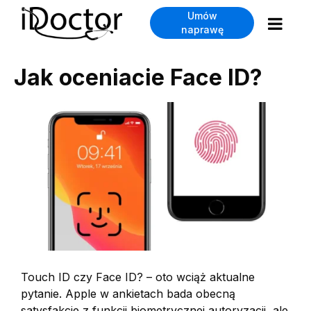
Umów
naprawę
Jak oceniacie Face ID?
Touch ID czy Face ID? – oto wciąż aktualne
pytanie. Apple w ankietach bada obecną
satysfakcje z funkcji biometrycznej autoryzacji, ale