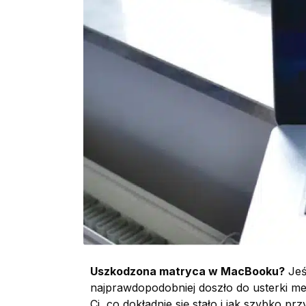
Uszkodzona matryca w MacBooku?
Jeś
najprawdopodobniej doszło do usterki me
Ci, co dokładnie się stało i jak szybko 