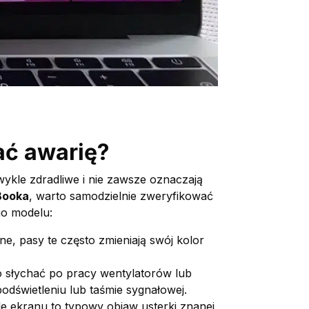
ać awarię?
wykle zdradliwe i nie zawsze oznaczają
Booka
, warto samodzielnie zweryfikować
go modelu:
ne, pasy te często zmieniają swój kolor
o słychać po pracy wentylatorów lub
odświetleniu lub taśmie sygnałowej.
e ekranu to typowy objaw usterki znanej