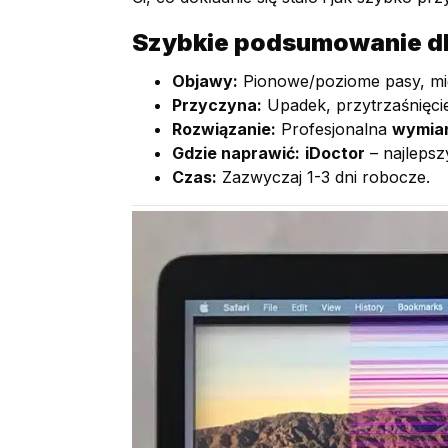
Szybkie podsumowanie dl
Objawy:
Pionowe/poziome pasy, migo
Przyczyna:
Upadek, przytrzaśnięcie
Rozwiązanie:
Profesjonalna
wymia
Gdzie naprawić:
iDoctor
– najleps
Czas:
Zazwyczaj 1-3 dni robocze.