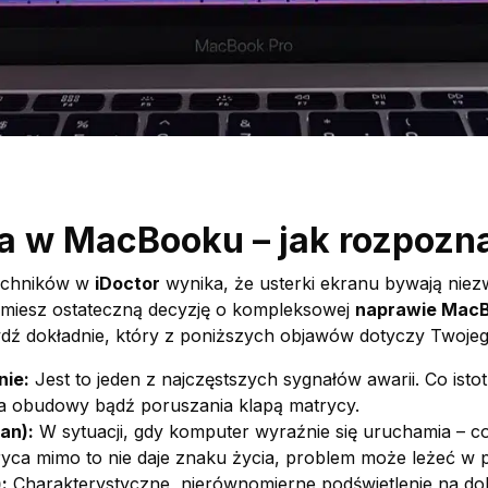
 w MacBooku – jak rozpozn
techników w
iDoctor
wynika, że usterki ekranu bywają niez
ejmiesz ostateczną decyzję o kompleksowej
naprawie Mac
wdź dokładnie, który z poniższych objawów dotyczy Twoje
nie:
Jest to jeden z najczęstszych sygnałów awarii. Co istot
a obudowy bądź poruszania klapą matrycy.
an):
W sytuacji, gdy komputer wyraźnie się uruchamia – c
ryca mimo to nie daje znaku życia, problem może leżeć w p
:
Charakterystyczne, nierównomierne podświetlenie na dol