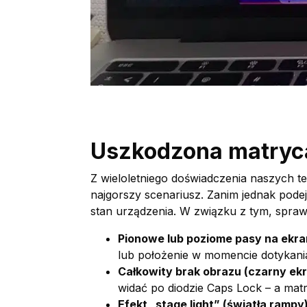
Uszkodzona matryca
Z wieloletniego doświadczenia naszych 
najgorszy scenariusz. Zanim jednak pod
stan urządzenia. W związku z tym, spra
Pionowe lub poziome pasy na ekra
lub położenie w momencie dotykani
Całkowity brak obrazu (czarny ekr
widać po diodzie Caps Lock – a mat
Efekt „stage light” (światła rampy)