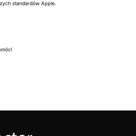
szych standardów Apple.
omóc!