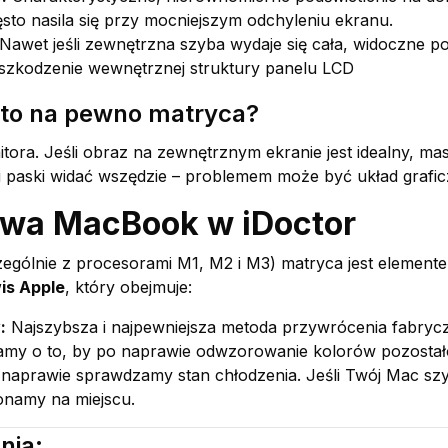
zęsto nasila się przy mocniejszym odchyleniu ekranu.
Nawet jeśli zewnętrzna szyba wydaje się cała, widoczne po
szkodzenie wewnętrznej struktury panelu LCD
to na pewno matryca?
ra. Jeśli obraz na zewnętrznym ekranie jest idealny, ma
li paski widać wszędzie – problemem może być układ grafic
awa MacBook w iDoctor
gólnie z procesorami M1, M2 i M3) matryca jest element
is Apple
, który obejmuje:
:
Najszybsza i najpewniejsza metoda przywrócenia fabrycz
my o to, by po naprawie odwzorowanie kolorów pozostało
 naprawie sprawdzamy stan chłodzenia. Jeśli Twój Mac s
onamy na miejscu.
nia: