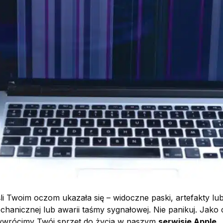
li Twoim oczom ukazała się – widoczne paski, artefakty lu
chanicznej lub awarii taśmy sygnałowej. Nie panikuj. Jako
przywrócimy Twój sprzęt do życia w naszym
serwisie Apple
.