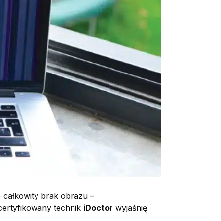
b całkowity brak obrazu –
 certyfikowany technik
iDoctor
wyjaśnię