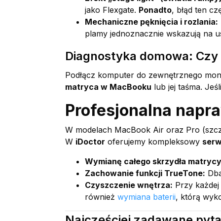
jako Flexgate.
Ponadto
, błąd ten c
Mechaniczne pęknięcia i rozlania:
plamy jednoznacznie wskazują na u
Diagnostyka domowa: Czy 
Podłącz komputer do zewnętrznego monito
matryca w MacBooku
lub jej taśma. Jeś
Profesjonalna napr
W modelach MacBook Air oraz Pro (szcze
W
iDoctor
oferujemy kompleksowy
serw
Wymianę całego skrzydła matrycy
Zachowanie funkcji TrueTone:
Dba
Czyszczenie wnętrza:
Przy każdej
również
wymiana baterii
, którą wyk
Najczęściej zadawane pyta