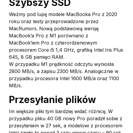
Szybszy SSD
Weźmy pod lupę modele MacBooka Pro z 2020
roku oraz testy przeprowadzone przez
MacRumors. Nową podstawową wersję
MacBook’a Pro z M1 porównano z
MacBook’iem Pro z czterordzeniowym
procesorem Core i5 1,4 GHz, grafiką Intel Iris Plus
645, 8 GB pamięci RAM.
W przypadku M1 prędkność odczytu wyniosła
2800 MB/s, a zapisu 2300 MB/s. Analogicznie w
przypadku procesora Intel 1600 MB/a oraz 1100
MB/s.
Przesyłanie plików
Im większe pliki tym bardziej widać różnicę. W
przypadku pliku 40 GB nowy Pro poradził sobie z
przesyłaniem w 27 sek, a modelowi z procesorem
Intel zajęło to ponad 3 razy więcej czasu – 90 sek.