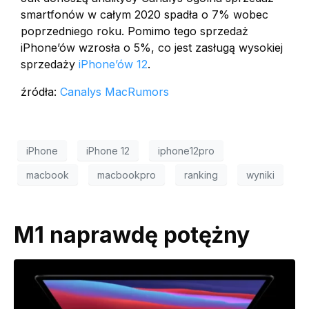
smartfonów w całym 2020 spadła o 7% wobec
poprzedniego roku. Pomimo tego sprzedaż
iPhone’ów wzrosła o 5%, co jest zasługą wysokiej
sprzedaży
iPhone’ów 12
.
źródła:
Canalys
MacRumors
iPhone
iPhone 12
iphone12pro
macbook
macbookpro
ranking
wyniki
M1 naprawdę potężny