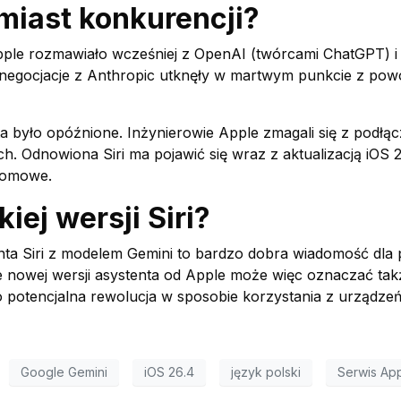
miast konkurencji?
pple rozmawiało wcześniej z OpenAI (twórcami ChatGPT) i
 negocjacje z Anthropic utknęły w martwym punkcie z pow
a było opóźnione. Inżynierowie Apple zmagali się z podłąc
 Odnowiona Siri ma pojawić się wraz z aktualizacją iOS 2
 domowe.
kiej wersji Siri?
nta Siri z modelem Gemini to bardzo dobra wiadomość dla 
nie nowej wersji asystenta od Apple może więc oznaczać 
. To potencjalna rewolucja w sposobie korzystania z urządz
Google Gemini
iOS 26.4
język polski
Serwis Ap