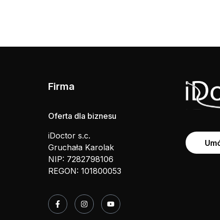
Firma
Oferta dla biznesu
iDoctor s.c.
Umó
Gruchała Karolak
NIP: 7282798106
REGON: 101800053