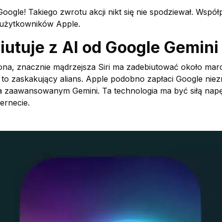
 Google! Takiego zwrotu akcji nikt się nie spodziewał. Ws
 użytkowników Apple.
iutuje z AI od Google Gemini
na, znacznie mądrzejsza Siri ma zadebiutować około marca
 to zaskakujący alians. Apple podobno zapłaci Google nie
a zaawansowanym Gemini. Ta technologia ma być siłą na
ernecie.